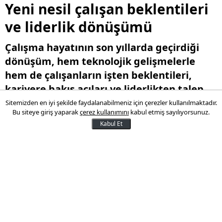
Yeni nesil çalışan beklentileri
ve liderlik dönüşümü
Çalışma hayatının son yıllarda geçirdiği
dönüşüm, hem teknolojik gelişmelerle
hem de çalışanların işten beklentileri,
kariyere bakış açıları ve liderlikten talep
ettikleri yaklaşım da köklü biçimde
Sitemizden en iyi şekilde faydalanabilmeniz için çerezler kullanılmaktadır.
Bu siteye giriş yaparak
çerez kullanımını
kabul etmiş sayılıyorsunuz.
değişiyor.
Kabul Et
07 Şubat 2026 16:52