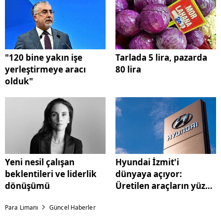
"120 bine yakın işe
Tarlada 5 lira, pazarda
yerleştirmeye aracı
80 lira
olduk"
Yeni nesil çalışan
Hyundai İzmit'i
beklentileri ve liderlik
dünyaya açıyor:
dönüşümü
Üretilen araçların yüzde
80'i ihraç edilecek
Para Limanı
Güncel Haberler