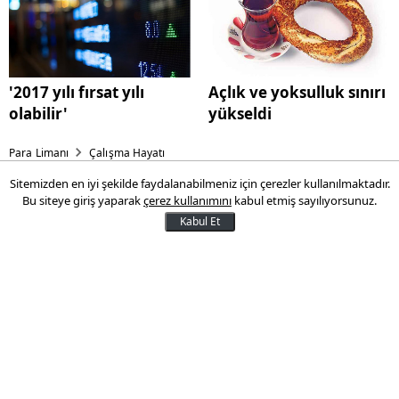
'2017 yılı fırsat yılı
Açlık ve yoksulluk sınırı
olabilir'
yükseldi
Para Limanı
Çalışma Hayatı
Sitemizden en iyi şekilde faydalanabilmeniz için çerezler kullanılmaktadır.
Anneye kolay emeklilik
Bu siteye giriş yaparak
çerez kullanımını
kabul etmiş sayılıyorsunuz.
Kabul Et
Kadınlar, emeklilik için çalışma süresi ve
yaş açısından erkeklere göre daha
avantajlı durumda
26 Aralık 2016 10:46