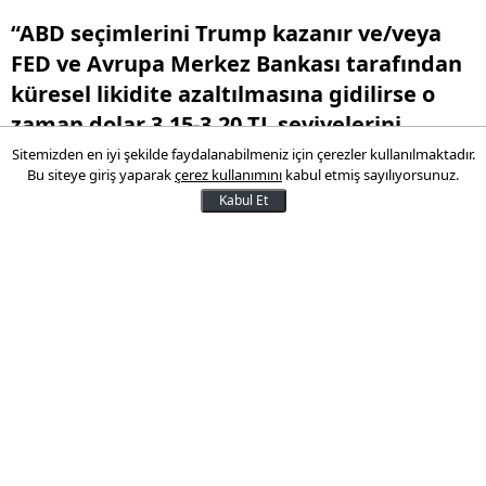
“ABD seçimlerini Trump kazanır ve/veya
FED ve Avrupa Merkez Bankası tarafından
küresel likidite azaltılmasına gidilirse o
zaman dolar 3.15-3.20 TL seviyelerini
görür”
Sitemizden en iyi şekilde faydalanabilmeniz için çerezler kullanılmaktadır.
Bu siteye giriş yaparak
çerez kullanımını
kabul etmiş sayılıyorsunuz.
Kabul Et
16 Ekim 2016 11:12