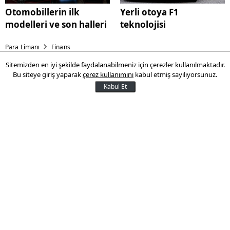
Otomobillerin ilk
Yerli otoya F1
modelleri ve son halleri
teknolojisi
Para Limanı
Finans
Sitemizden en iyi şekilde faydalanabilmeniz için çerezler kullanılmaktadır.
Dolar dört gündür düşüyor
Bu siteye giriş yaparak
çerez kullanımını
kabul etmiş sayılıyorsunuz.
Kabul Et
ABD doları üst üste dört gündür düşüyor.
14 Haziran 2013 10:21