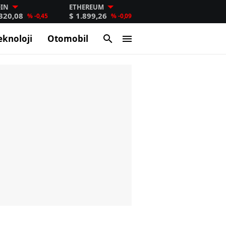
OIN
ETHEREUM
.320,08
$ 1.899,26
% -0,45
% -0,09
eknoloji
Otomobil