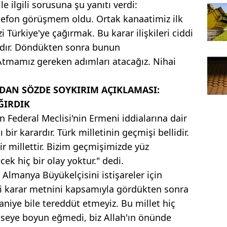
le ilgili sorusuna şu yanıtı verdi:
elefon görüşmem oldu. Ortak kanaatimiz ilk
 Türkiye'ye çağırmak. Bu karar ilişkileri ciddi
rdır. Döndükten sonra bunun
Atmamız gereken adımları atacağız. Nihai
'DAN SÖZDE SOYKIRIM AÇIKLAMASI:
ĞIRDIK
 Federal Meclisi'nin Ermeni iddialarına dair
ı bir karardır. Türk milletinin geçmişi bellidir.
r millettir. Bizim geçmişimizde yüz
ek hiç bir olay yoktur." dedi.
 Almanya Büyükelçisini istişareler için
i ki karar metnini kapsamıyla gördükten sonra
aniye bile tereddüt etmeyiz. Bu millet hiç
seye boyun eğmedi, biz Allah'ın önünde