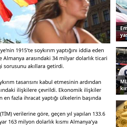
Em
yas
e'nin 1915'te soykırım yaptığını iddia eden
le Almanya arasındaki 34 milyar dolarlık ticari
i sorusunu akıllara getirdi.
ML
ırım tasarısını kabul etmesinin ardından
kır
ndaki ilişkilere çevrildi. Ekonomik ilişkiler
 en fazla ihracat yaptığı ülkelerin başında
 (TİM) verilerine göre, geçen yıl yapılan 133.6
lyar 163 milyon dolarlık kısmı Almanya'ya