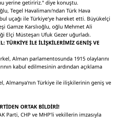
nu yerine getiririz." diye konuştu.
oğlu, Tegel Havalimanı'ndan Türk Hava
anbul uçağı ile Türkiye'ye hareket etti. Büyükelçi
eşi Gamze Karslıoğlu, oğlu Mehmet Ali
iği Elçi Müsteşarı Ufuk Gezer uğurladı.
 TÜRKİYE İLE İLİŞKİLERİMİZ GENİŞ VE
kel, Alman parlamentosunda 1915 olaylarını
sarının kabul edilmesinin ardından açıklama
, Almanya'nın Türkiye ile ilişkilerinin geniş ve
RTİDEN ORTAK BİLDİRİ!
K Parti, CHP ve MHP'li vekillerin imzasıyla