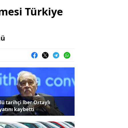
mesi Türkiye
ğü
ü tarihçi lber Ortaylı
yatını kaybetti