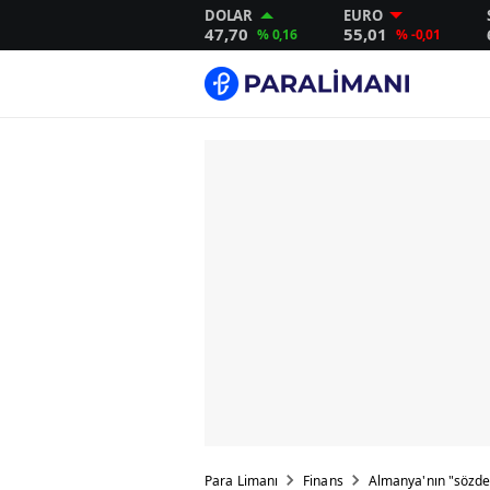
DOLAR
EURO
47,70
55,01
% 0,16
% -0,01
Para Limanı
Finans
Almanya'nın "sözde"