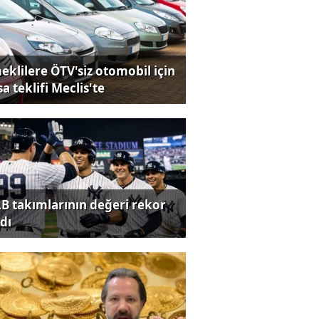
eklilere ÖTV'siz otomobil için
a teklifi Meclis'te
B takımlarının değeri rekor
dı