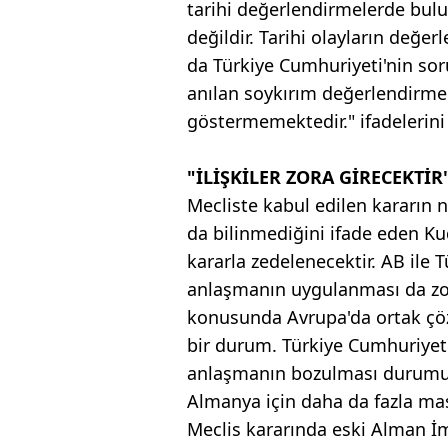
tarihi değerlendirmelerde bul
değildir. Tarihi olayların değe
da Türkiye Cumhuriyeti'nin sor
anılan soykırım değerlendirmel
göstermemektedir." ifadelerini 
"İLİŞKİLER ZORA GİRECEKTİR
Mecliste kabul edilen kararın 
da bilinmediğini ifade eden Kud
kararla zedelenecektir. AB ile T
anlaşmanın uygulanması da zora 
konusunda Avrupa'da ortak çö
bir durum. Türkiye Cumhuriyeti
anlaşmanın bozulması durumun
Almanya için daha da fazla masr
Meclis kararında eski Alman 