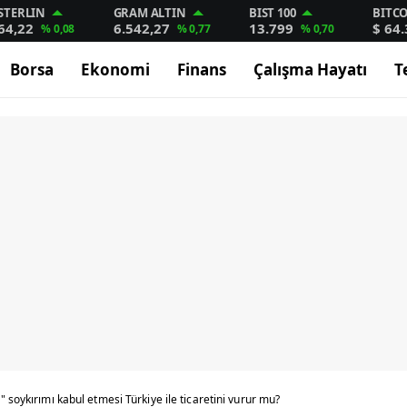
STERLIN
GRAM ALTIN
BIST 100
BITC
64,22
6.542,27
13.799
$ 64
% 0,08
% 0,77
% 0,70
Borsa
Ekonomi
Finans
Çalışma Hayatı
T
 soykırımı kabul etmesi Türkiye ile ticaretini vurur mu?