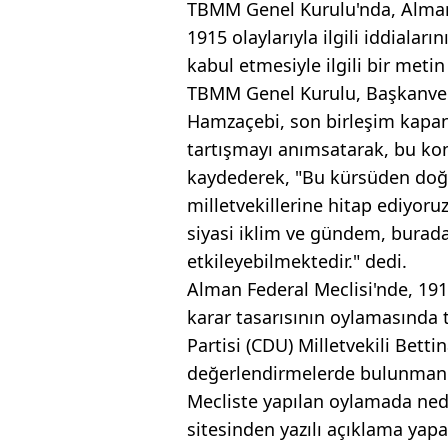
TBMM Genel Kurulu'nda, Alman 
1915 olaylarıyla ilgili iddialar
kabul etmesiyle ilgili bir metin
TBMM Genel Kurulu, Başkanveki
Hamzaçebi, son birleşim kap
tartışmayı anımsatarak, bu kon
kaydederek, "Bu kürsüden doğ
milletvekillerine hitap ediyoru
siyasi iklim ve gündem, burad
etkileyebilmektedir." dedi.
Alman Federal Meclisi'nde, 1915 
karar tasarısının oylamasında 
Partisi (CDU) Milletvekili Bett
değerlendirmelerde bulunmanın
Mecliste yapılan oylamada nede
sitesinden yazılı açıklama yapan