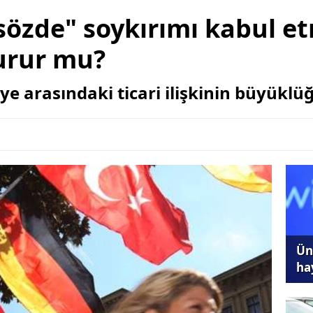
özde" soykırımı kabul et
vurur mu?
ye arasındaki ticari ilişkinin büyüklü
Ünl
ha