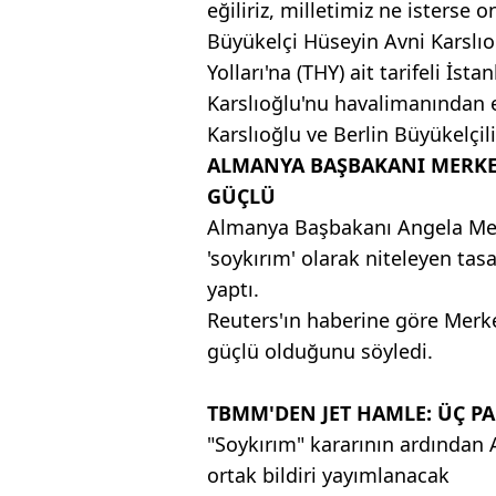
eğiliriz, milletimiz ne isterse o
Büyükelçi Hüseyin Avni Karslı
Yolları'na (THY) ait tarifeli İst
Karslıoğlu'nu havalimanından 
Karslıoğlu ve Berlin Büyükelçil
ALMANYA BAŞBAKANI MERKEL:
GÜÇLÜ
Almanya Başbakanı Angela Mer
'soykırım' olarak niteleyen ta
yaptı.
Reuters'ın haberine göre Merkel
güçlü olduğunu söyledi.
TBMM'DEN JET HAMLE: ÜÇ PA
"Soykırım" kararının ardından A
ortak bildiri yayımlanacak