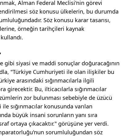
unmak, Alman Federal Meclisi'nin görevi
rlendirilmesi söz konusu ülkelerin, bu durumda
umluluğundadır. Söz konusu karar tasarısı,
erine, örneğin tarihçileri kaynak
kullandı.
"
ne gibi siyasi ve maddi sonuçlar doğuracağının
la, "Türkiye Cumhuriyeti ile olan ilişkiler bu
ürkiye arasındaki sığınmacılarla ilgili
girecektir. Bu, ilticacılarla sığınmacılar
zümlerin zor bulunması sebebiyle de üzücü
 ile sığınmacılar konusunda varılan
da büyük insani sorunların yanı sıra
af ortaya çıkacaktır." görüşüne yer verdi.
İmparatorluğu'nun sorumluluğundan söz