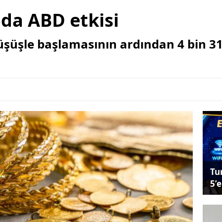
nda ABD etkisi
üşüşle başlamasının ardından 4 bin 31
Tu
5’e