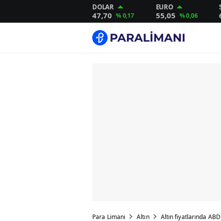
DOLAR
EURO
47,70
55,05
% 0,17
% 0,06
Para Limanı
Altın
Altın fiyatlarında ABD 