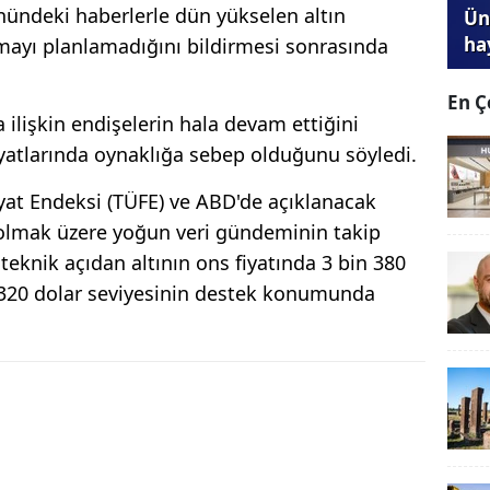
nündeki haberlerle dün yükselen altın
Ünl
ha
ovmayı planlamadığını bildirmesi sonrasında
En Ç
a ilişkin endişelerin hala devam ettiğini
iyatlarında oynaklığa sebep olduğunu söyledi.
yat Endeksi (TÜFE) ve ABD'de açıklanacak
 olmak üzere yoğun veri gündeminin takip
 teknik açıdan altının ons fiyatında 3 bin 380
n 320 dolar seviyesinin destek konumunda