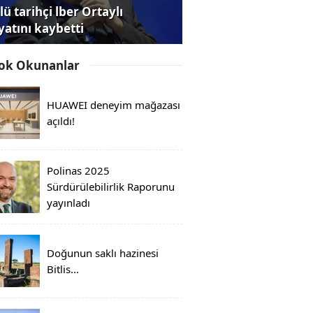
ü tarihçi lber Ortaylı
yatını kaybetti
ok Okunanlar
HUAWEI deneyim mağazası
açıldı!
Polinas 2025
Sürdürülebilirlik Raporunu
yayınladı
Doğunun saklı hazinesi
Bitlis...