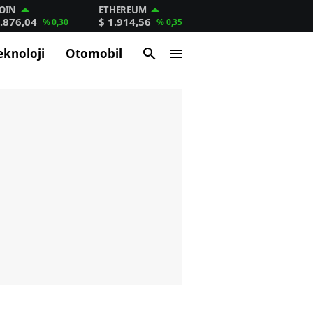
OIN
ETHEREUM
.876,04
$ 1.914,56
% 0,30
% 0,35
eknoloji
Otomobil