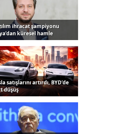
zılım ihracat şampiyonu
iya’dan küresel hamle
la satışlarını artırdı, BYD’de
rt düşüş