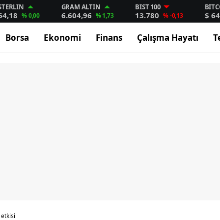
STERLIN
GRAM ALTIN
BIST 100
BITC
64,18
6.604,96
13.780
$ 64
% 0,00
% 1,73
% -0,13
Borsa
Ekonomi
Finans
Çalışma Hayatı
T
etkisi