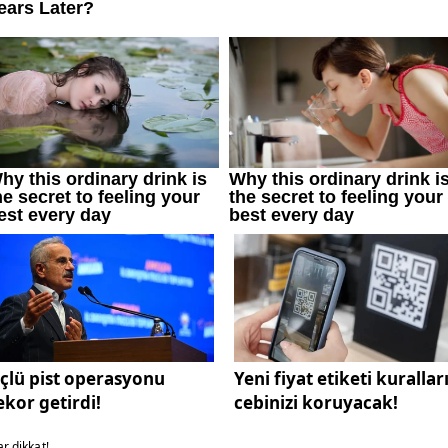
çlü pist operasyonu
Yeni fiyat etiketi kurallar
ekor getirdi!
cebinizi koruyacak!
ar dikkat!