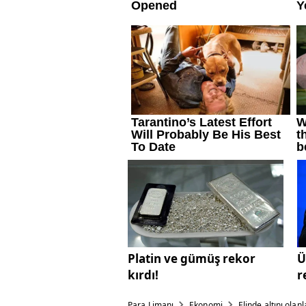
Platin ve gümüş rekor
Ü
kırdı!
r
Para Limanı
Ekonomi
Elinde altını olanl