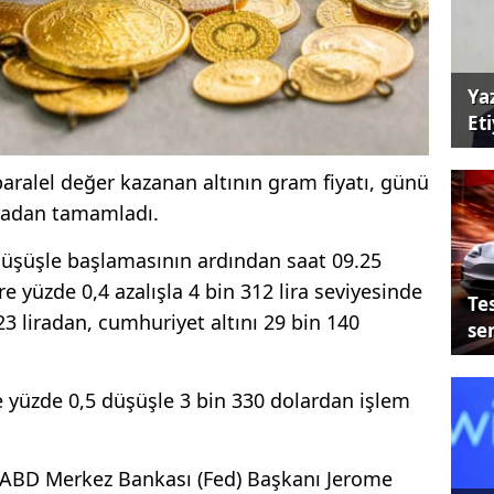
Ya
Et
paralel değer kazanan altının gram fiyatı, günü
iradan tamamladı.
 düşüşle başlamasının ardından saat 09.25
e yüzde 0,4 azalışla 4 bin 312 lira seviyesinde
Tes
23 liradan, cumhuriyet altını 29 bin 140
se
de yüzde 0,5 düşüşle 3 bin 330 dolardan işlem
ABD Merkez Bankası (Fed) Başkanı Jerome