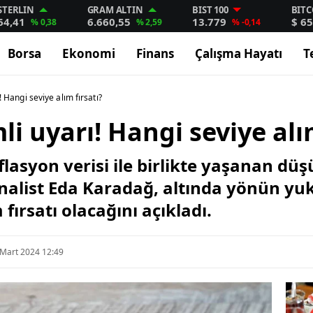
STERLIN
GRAM ALTIN
BIST 100
BITC
64,41
6.660,55
13.779
$ 65
% 0,38
% 2,59
% -0,14
Borsa
Ekonomi
Finans
Çalışma Hayatı
T
! Hangi seviye alım fırsatı?
li uyarı! Hangi seviye alı
nflasyon verisi ile birlikte yaşanan d
nalist Eda Karadağ, altında yönün yuk
fırsatı olacağını açıkladı.
 Mart 2024 12:49