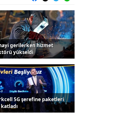
nayi gerilerken hizmet
ktörü yükseldi
rkcell 5G şerefine paketleri
 katladı