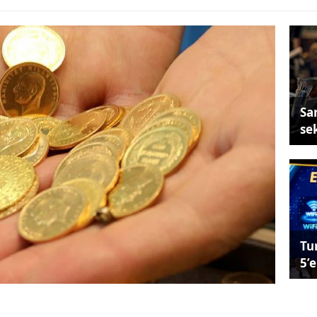
Sa
se
Tu
5’e
r kurundaki artışa paralel değer kazanan altının