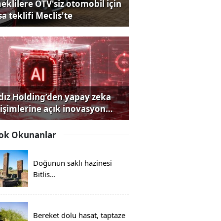
eklilere ÖTV'siz otomobil için
a teklifi Meclis'te
ldız Holding’den yapay zeka
rişimlerine açık inovasyon
rısı
ok Okunanlar
Doğunun saklı hazinesi
Bitlis...
Bereket dolu hasat, taptaze