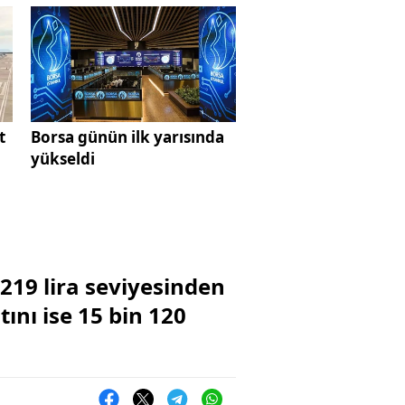
t
Borsa günün ilk yarısında
yükseldi
219 lira seviyesinden
ını ise 15 bin 120