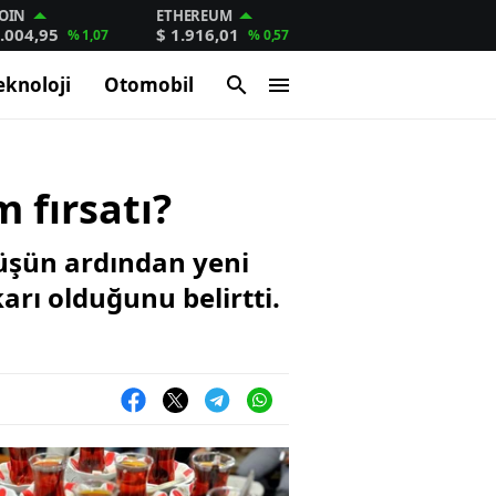
OIN
ETHEREUM
.004,95
$ 1.916,01
% 1,07
% 0,57
eknoloji
Otomobil
m fırsatı?
üşüşün ardından yeni
arı olduğunu belirtti.