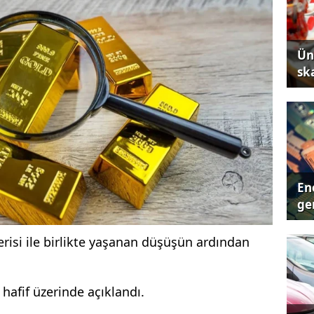
Ün
sk
Ene
ger
verisi ile birlikte yaşanan düşüşün ardından
hafif üzerinde açıklandı.