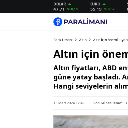
DOLAR
EURO
47,71
55,19
% 0,18
% 0,32
Para Limanı
Altın
Altın için önemli uyarı
Altın için önem
Altın fiyatları, ABD e
güne yatay başladı. A
Hangi seviyelerin alım 
13 Mart 2024 12:49
Son Güncelleme:
13