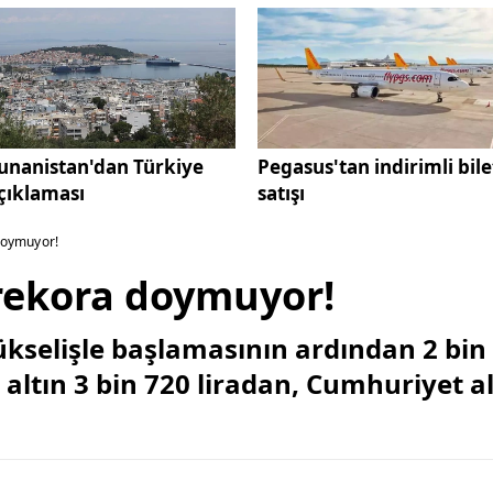
unanistan'dan Türkiye
Pegasus'tan indirimli bile
çıklaması
satışı
 doymuyor!
ı rekora doymuyor!
ükselişle başlamasının ardından 2 bin 
altın 3 bin 720 liradan, Cumhuriyet alt