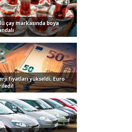
lü çay markasında boya
andalı
rji fiyatları yükseldi, Euro
iledi!