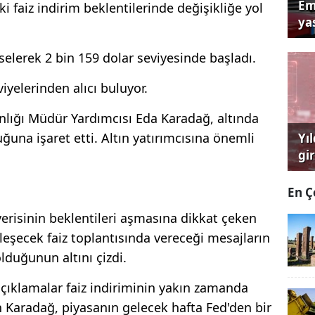
Em
i faiz indirim beklentilerinde değişikliğe yol
yas
selerek 2 bin 159 dolar seviyesinde başladı.
viyelerinden alıcı buluyor.
nlığı Müdür Yardımcısı Eda Karadağ, altında
una işaret etti. Altın yatırımcısına önemli
Yı
gi
çağ
En Ç
risinin beklentileri aşmasına dikkat çeken
leşecek faiz toplantısında vereceği mesajların
lduğunun altını çizdi.
ıklamalar faiz indiriminin yakın zamanda
 Karadağ, piyasanın gelecek hafta Fed'den bir