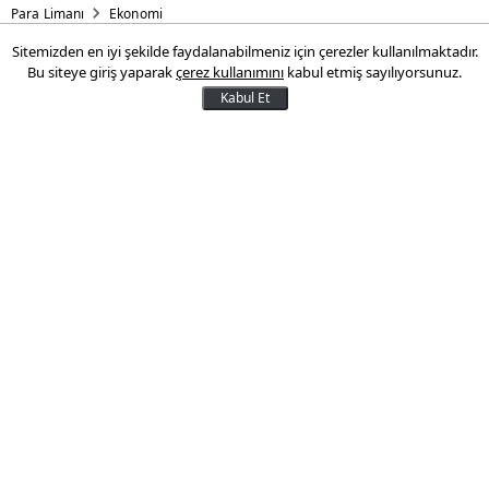
Para Limanı
Ekonomi
Sitemizden en iyi şekilde faydalanabilmeniz için çerezler kullanılmaktadır.
Elinde altını olanlar dikkat
Bu siteye giriş yaparak
çerez kullanımını
kabul etmiş sayılıyorsunuz.
Kabul Et
Altın fiyatlarındaki dalgalı seyri
değerlendiren Yatırım Uzmanı Aziz
Kaçmaz, ons altın fiyatları 3.000 ile 3.500
dolar; gram altın fiyatı da 3.800 ile 4.500 TL
arasında seyrettiğini belirtti.
28 Mayıs 2025 17:02