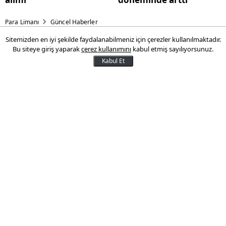
Para Limanı
Güncel Haberler
Sitemizden en iyi şekilde faydalanabilmeniz için çerezler kullanılmaktadır.
Bakan Karaismailoğlu:
Bu siteye giriş yaparak
çerez kullanımını
kabul etmiş sayılıyorsunuz.
Tedbirlerimizi alarak
Kabul Et
yatırımlarımıza devam
ediyoruz
Ulaştırma ve Altyapı Bakanı Adil
Karaismailoğlu, pandemi döneminde
bakanlık olarak 5,7 milyar dolarlık yatırım
yaptıklarını söyleyerek, "Tüm dünya
salgınla savaşırken biz tedbirlerimizi
alarak yatırımlarımıza devam ediyoruz"
dedi.