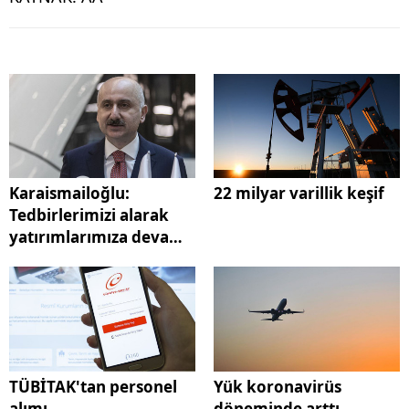
Karaismailoğlu:
22 milyar varillik keşif
Tedbirlerimizi alarak
yatırımlarımıza devam
ediyoruz
TÜBİTAK'tan personel
Yük koronavirüs
alımı
döneminde arttı