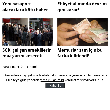
Yeni pasaport
Ehliyet alımında devrim
alacaklara kötü haber
gibi karar!
SGK, çalışan emeklilerin
Memurlar zam için bu
maaşlarını kesecek
farka kilitlendi!
Para Limanı
Ekonomi
Sitemizden en iyi şekilde faydalanabilmeniz için çerezler kullanılmaktadır.
Gelmiş geçmiş en zengin 25
Bu siteye giriş yaparak
çerez kullanımını
kabul etmiş sayılıyorsunuz.
adam
Kabul Et
Enflasyon değerleri göz önünde
bulunduruldu ve dünya tarihinin en zengin