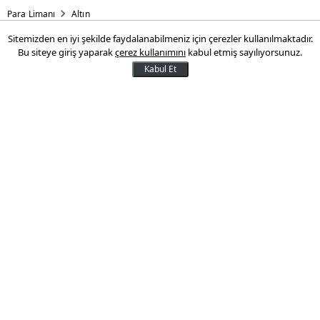
Para Limanı
Altın
Sitemizden en iyi şekilde faydalanabilmeniz için çerezler kullanılmaktadır.
Cumhuriyet altınına kimlik
Bu siteye giriş yaparak
çerez kullanımını
kabul etmiş sayılıyorsunuz.
geliyor
Kabul Et
Darphane GM Sadettin Parmaksız,
TÜBİTAK ile her Cumhuriyet altınına kimlik
oluşturulması için proje yürüttüklerini
açıkladı
21 Kasım 2016 10:27