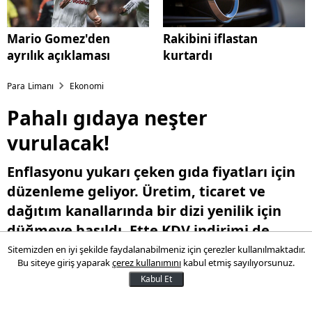
Mario Gomez'den
Rakibini iflastan
ayrılık açıklaması
kurtardı
Para Limanı
Ekonomi
Pahalı gıdaya neşter
vurulacak!
Enflasyonu yukarı çeken gıda fiyatları için
düzenleme geliyor. Üretim, ticaret ve
dağıtım kanallarında bir dizi yenilik için
düğmeye basıldı. Ette KDV indirimi de
gündemde.
Sitemizden en iyi şekilde faydalanabilmeniz için çerezler kullanılmaktadır.
Bu siteye giriş yaparak
çerez kullanımını
kabul etmiş sayılıyorsunuz.
Kabul Et
12 Mayıs 2016 14:55