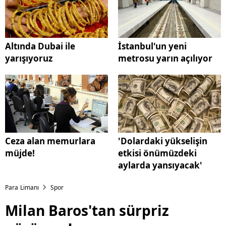
Altında Dubai ile
İstanbul'un yeni
yarışıyoruz
metrosu yarın açılıyor
Ceza alan memurlara
'Dolardaki yükselişin
müjde!
etkisi önümüzdeki
aylarda yansıyacak'
Para Limanı
Spor
Milan Baros'tan sürpriz