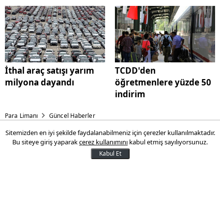
İthal araç satışı yarım
TCDD'den
milyona dayandı
öğretmenlere yüzde 50
indirim
Para Limanı
Güncel Haberler
Sitemizden en iyi şekilde faydalanabilmeniz için çerezler kullanılmaktadır.
TESK'ten BES çağrısı
Bu siteye giriş yaparak
çerez kullanımını
kabul etmiş sayılıyorsunuz.
Kabul Et
TESK Genel Başkanı Bendevi
Palandöken,"Unutmayalım ki tasarruf
olmazsa yatırım da olmaz" dedi.
13 Kasım 2016 14:04