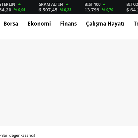
STERLIN
GRAM ALTIN
BIST 100
BITC
64,20
6.507,45
13.799
$ 64
% 0,04
% 0,23
% 0,70
Borsa
Ekonomi
Finans
Çalışma Hayatı
T
onları değer kazandı!