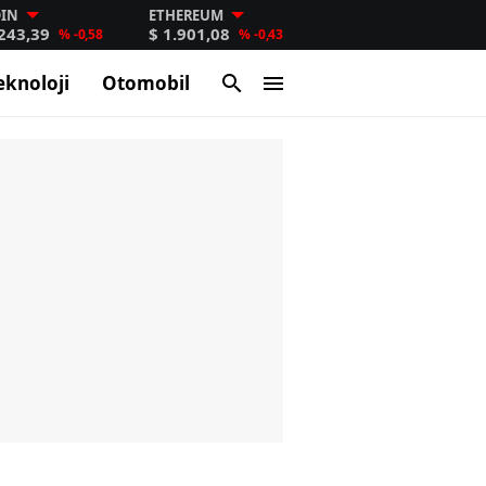
OIN
ETHEREUM
.243,39
$ 1.901,08
% -0,58
% -0,43
eknoloji
Otomobil