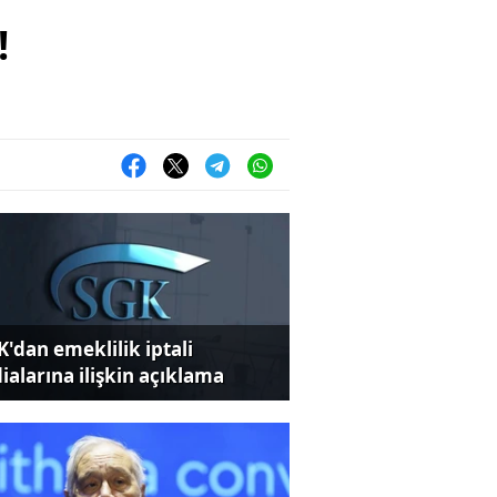
!
K'dan emeklilik iptali
dialarına ilişkin açıklama