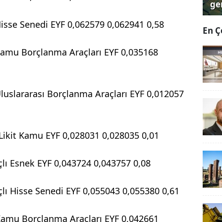
ger
Hisse Senedi EYF 0,062579 0,062941 0,58
En Ç
Kamu Borçlanma Araçları EYF 0,035168
luslararası Borçlanma Araçları EYF 0,012057
Likit Kamu EYF 0,028031 0,028035 0,01
lı Esnek EYF 0,043724 0,043757 0,08
lı Hisse Senedi EYF 0,055043 0,055380 0,61
 Kamu Borçlanma Araçları EYF 0,042661