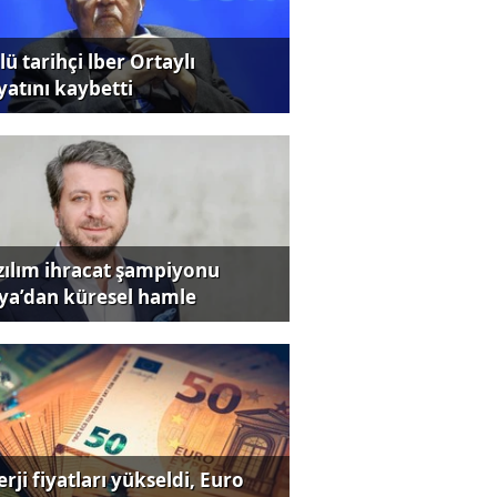
ü tarihçi lber Ortaylı
yatını kaybetti
zılım ihracat şampiyonu
iya’dan küresel hamle
rji fiyatları yükseldi, Euro