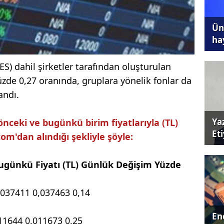
Ünl
ha
ES) dahil şirketler tarafından oluşturulan
üzde 0,27 oranında, gruplara yönelik fonlar da
andı.
Ya
önceki ve bugünkü birim fiyatlarıyla (TL)
Et
m'dan alındığı şekliyle şöyle:
Bugünkü Fiyatı (TL) Günlük Değişim Yüzde
,037411 0,037463 0,14
Ene
11644 0,011673 0,25