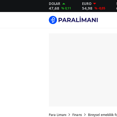
DOLAR
EURO
47,68
54,98
% 0,11
% -0,05
Para Limanı
Finans
Bireysel emeklilik f