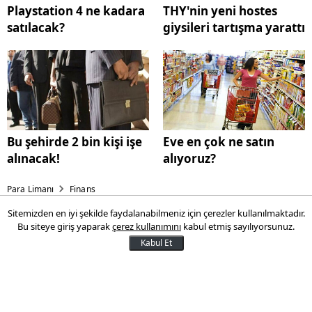
Playstation 4 ne kadara
THY'nin yeni hostes
satılacak?
giysileri tartışma yarattı
Bu şehirde 2 bin kişi işe
Eve en çok ne satın
alınacak!
alıyoruz?
Para Limanı
Finans
Sitemizden en iyi şekilde faydalanabilmeniz için çerezler kullanılmaktadır.
450 bin kişiye vergi iadesi
Bu siteye giriş yaparak
çerez kullanımını
kabul etmiş sayılıyorsunuz.
Kabul Et
BES'ten ayrılanlara geri ödemeler başladı
10 Şubat 2013 11:41