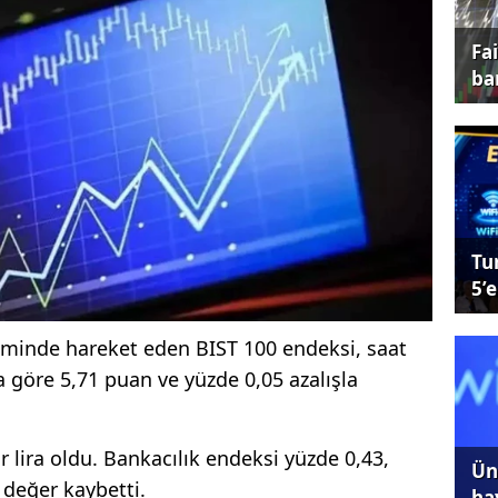
Fa
ba
Tu
5’e
liminde hareket eden BIST 100 endeksi, saat
a göre 5,71 puan ve yüzde 0,05 azalışla
 lira oldu. Bankacılık endeksi yüzde 0,43,
Ünl
 değer kaybetti.
ha