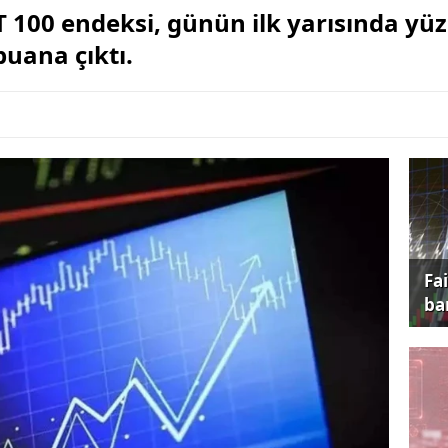
T 100 endeksi, günün ilk yarısında yü
uana çıktı.
Fa
ba