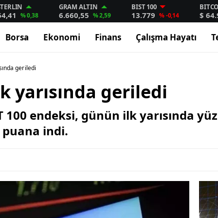
STERLIN
GRAM ALTIN
BIST 100
BITC
64,41
6.660,55
13.779
$ 64
% 0,38
% 2,59
% -0,14
Borsa
Ekonomi
Finans
Çalışma Hayatı
T
sında geriledi
k yarısında geriledi
T 100 endeksi, günün ilk yarısında yü
 puana indi.