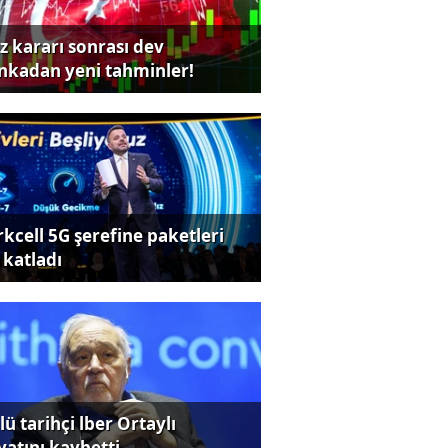
iz kararı sonrası dev
nkadan yeni tahminler!
rkcell 5G şerefine paketleri
 katladı
ü tarihçi lber Ortaylı
yatını kaybetti