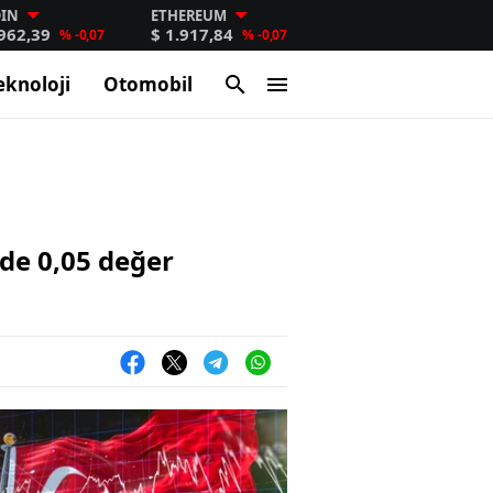
OIN
ETHEREUM
.962,39
$ 1.917,84
% -0,07
% -0,07
eknoloji
Otomobil
zde 0,05 değer