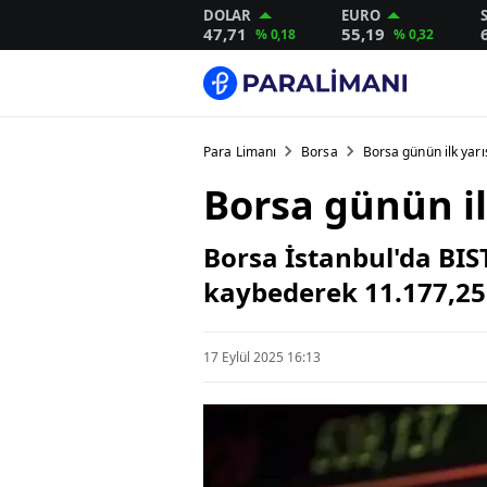
DOLAR
EURO
47,71
55,19
% 0,18
% 0,32
Para Limanı
Borsa
Borsa günün ilk yarı
Borsa günün il
Borsa İstanbul'da BIS
kaybederek 11.177,25
17 Eylül 2025 16:13