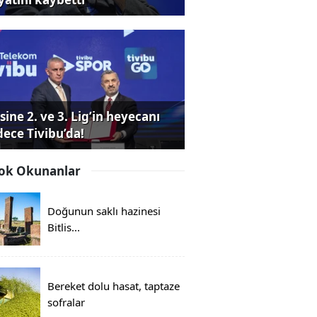
sine 2. ve 3. Lig’in heyecanı
dece Tivibu’da!
ok Okunanlar
Doğunun saklı hazinesi
Bitlis...
Bereket dolu hasat, taptaze
sofralar