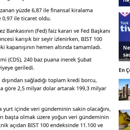
zanan yüzde 6,87 ile finansal kiralama
0,97 ile ticaret oldu.
z Bankasının (Fed) faiz kararı ve Fed Başkanı
ncesi karışık bir seyir izlenirken, BIST 100
ceki kapanışının hemen altında tamamladı.
Ne
sa
primi (CDS), 240 baz puana inerek Şubat
yeye geriledi.
En Ç
 dışından sağladığı toplam kredi borcu,
 göre 2,5 milyar dolar artarak 199,3 milyar
a yurt içinde veri gündeminin sakin olacağını,
ararı başta olmak üzere yoğun veri gündeminin
teknik açıdan BIST 100 endeksinde 11.100 ve