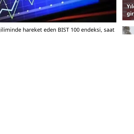
Yı
gi
çağ
ğiliminde hareket eden BIST 100 endeksi, saat
a göre 32,61 puan ve yüzde 0,31 artışla
 lira oldu. Bankacılık endeksi yüzde 0,02,
ğer kazandı.
Hü
zanan yüzde 2,67 ile madencilik, en çok
iralama faktoring oldu.
ankasının faiz indirimi beklentileriyle pozitif
e küresel piyasalardaki pozitif seyre paralel
ilk yarısını pozitif tamamladı.
Ün
sk
da yurt içinde ve dışında veri gündeminin sakin