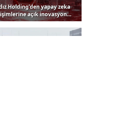
ldız Holding’den yapay zeka
rişimlerine açık inovasyon
rısı
rmüz Boğazı krizi büyüyor
lü çay markasında boya
andalı