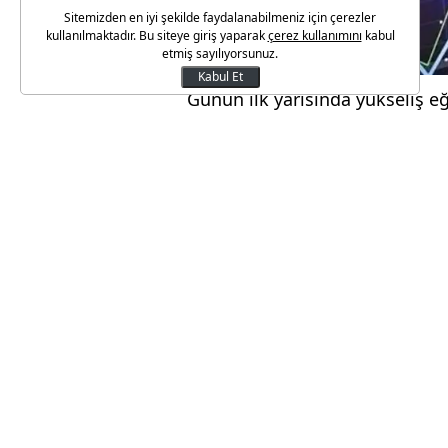
Sitemizden en iyi şekilde faydalanabilmeniz için çerezler
kullanılmaktadır. Bu siteye giriş yaparak
çerez kullanımını
kabul
etmiş sayılıyorsunuz.
Kabul Et
Günün ilk yarısında yükseliş e
13.00 itibarıyla önceki kapanış
10.481,97 puana yükseldi.
Toplam işlem hacmi 51,3 milyar
holding endeksi yüzde 0,83 de
Sektör endekslerinde en çok ka
düşen yüzde 8,29 ile finansal k
Küresel piyasalar, ABD Merkez B
seyrederken, BIST 100 endeksi d
genele yayılan alımlarla günün 
Analistler, günün geri kalanın