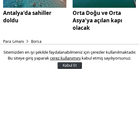
Antalya'da sahiller
Orta Doğu ve Orta
doldu
Asya'ya açılan kapı
olacak
Para Limanı
Borsa
Sitemizden en iyi şekilde faydalanabilmeniz için çerezler kullanılmaktadır.
Yatırımcılar Borsa 30’da üç
Bu siteye giriş yaparak
çerez kullanımını
kabul etmiş sayılıyorsunuz.
sektöre yöneldi
Kabul Et
Yatırımcılar son bir ayda BIST 30 Endeksi
kapsamındaki otomotiv hisselerinden
çıkarken çimento, perakende ve banka
hisselerine yöneldi.
02 Ağustos 2024 17:42
Son Güncelleme:
02 Ağustos 2024 17:42