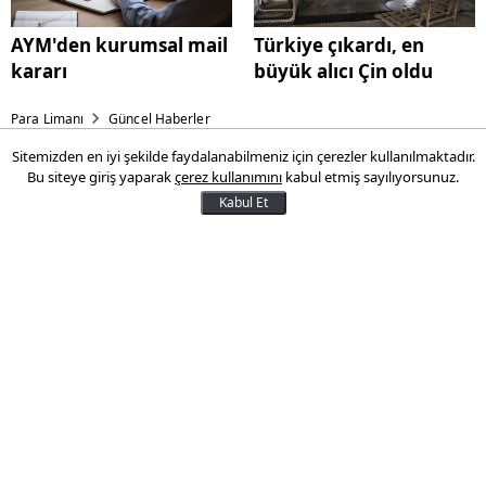
AYM'den kurumsal mail
Türkiye çıkardı, en
kararı
büyük alıcı Çin oldu
Para Limanı
Güncel Haberler
Sitemizden en iyi şekilde faydalanabilmeniz için çerezler kullanılmaktadır.
Konut satış rakamları
Bu siteye giriş yaparak
çerez kullanımını
kabul etmiş sayılıyorsunuz.
açıklandı
Kabul Et
Türkiye genelinde konut satışları 2020
Eylül ayında bir önceki yılın aynı ayına göre
yüzde 6,9 azalarak 136 bin 744 oldu. Konut
satışlarında İstanbul en yüksek paya sahip
oldu.
15 Ekim 2020 11:04