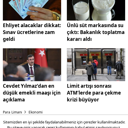
Ehliyet alacaklar dikkat:
Ünlü süt markasında su
Sınav ücretlerine zam
çıktı: Bakanlık toplatma
geldi
kararı aldı
Cevdet Yılmaz'dan en
Limit artışı sonrası
düşük emekli maaşı için
ATM’lerde para çekme
açıklama
krizi büyüyor
Para Limanı
Ekonomi
Sitemizden en iyi şekilde faydalanabilmeniz için çerezler kullanılmaktadır.
Cumhurbaşkanı Erdoğan'dan
Bu siteye giriş yaparak
çerez kullanımını
kabul etmiş sayılıyorsunuz.