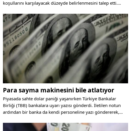
koşullarını karşılayacak düzeyde belirlenmesini talep etti.
Konfederasyonlar, ücret artışlarının alım gücünü koruyacak
şekilde yapılması gerektiğine dikkat çekti.
Para sayma makinesini bile atlatıyor
Piyasada sahte dolar paniği yaşanırken Türkiye Bankalar
Birliği (TBB) bankalara uyarı yazısı gönderdi. İletilen notun
ardından bir banka da kendi personeline yazı göndererek,
sahte 50 dolarlık banknotlar ile dolandırıcılık eyleminde
bulunulduğuna dikkat çekildi.