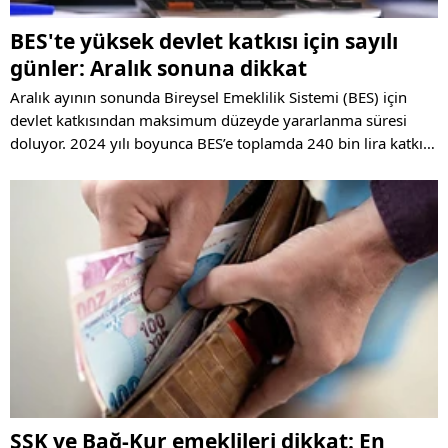
BES'te yüksek devlet katkısı için sayılı
günler: Aralık sonuna dikkat
Aralık ayının sonunda Bireysel Emeklilik Sistemi (BES) için
devlet katkısından maksimum düzeyde yararlanma süresi
doluyor. 2024 yılı boyunca BES’e toplamda 240 bin lira katkı
payı ödeyen katılımcılar, 72 bin lira devlet katkısı alarak
birikimlerini 312 bin liraya yükseltebilecek.
SSK ve Bağ-Kur emeklileri dikkat: En