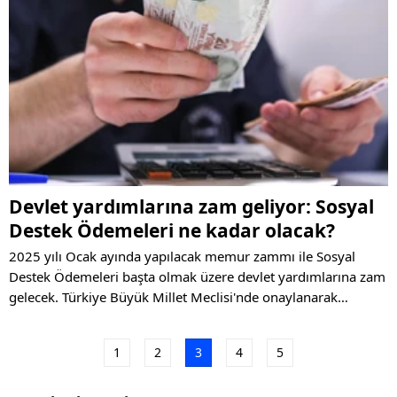
Devlet yardımlarına zam geliyor: Sosyal
Destek Ödemeleri ne kadar olacak?
2025 yılı Ocak ayında yapılacak memur zammı ile Sosyal
Destek Ödemeleri başta olmak üzere devlet yardımlarına zam
gelecek. Türkiye Büyük Millet Meclisi'nde onaylanarak
yürürlüğe girecek ödemeler arasında engelli maaşı, evde
bakım maaşı ve yaşlı aylığında artış olacak.
1
2
3
4
5