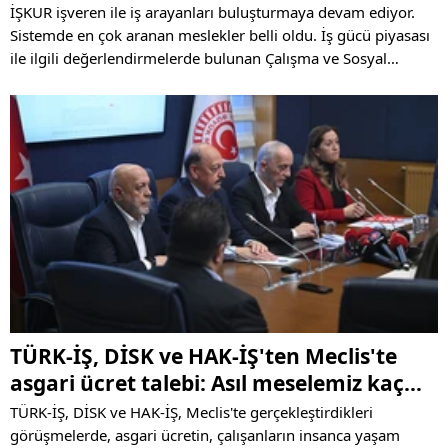
İŞKUR işveren ile iş arayanları buluşturmaya devam ediyor.
Sistemde en çok aranan meslekler belli oldu. İş gücü piyasası
ile ilgili değerlendirmelerde bulunan Çalışma ve Sosyal
Güvenlik Bakanı Vedat Işıkhan, İŞKUR vasıtasıyla 2 ayda
işverenin 50 bin işçiye ulaştığını açıkladı.
TÜRK-İŞ, DİSK ve HAK-İŞ'ten Meclis'te
asgari ücret talebi: Asıl meselemiz kaç
lira olacağı değil...
TÜRK-İŞ, DİSK ve HAK-İŞ, Meclis'te gerçekleştirdikleri
görüşmelerde, asgari ücretin, çalışanların insanca yaşam