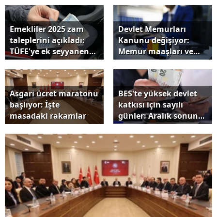
Emekliler 2025 zam
Devlet Memurları
taleplerini açıkladı:
Kanunu değişiyor:
TÜFE'ye ek seyyanen
Memur maaşları ve
10 bin TL zam
ikramiye tutarları
artacak
Asgari ücret maratonu
BES'te yüksek devlet
başlıyor: İşte
katkısı için sayılı
masadaki rakamlar
günler: Aralık sonuna
dikkat