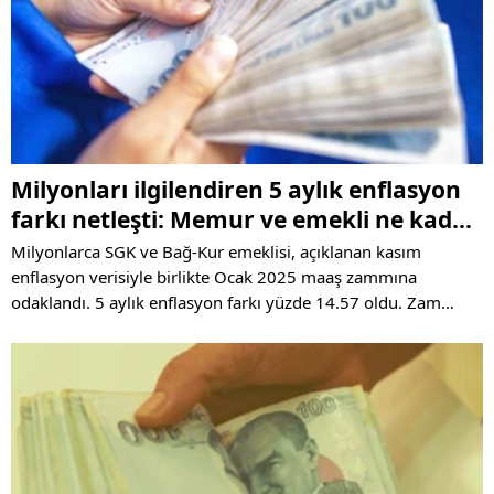
Milyonları ilgilendiren 5 aylık enflasyon
farkı netleşti: Memur ve emekli ne kadar
zam alacak?
Milyonlarca SGK ve Bağ-Kur emeklisi, açıklanan kasım
enflasyon verisiyle birlikte Ocak 2025 maaş zammına
odaklandı. 5 aylık enflasyon farkı yüzde 14.57 oldu. Zam
oranları aralık ayı verisiyle netleşecek. En düşük emekli maaşı
14 bin 320 liraya yükselebilir. Peki, SSK, Bağ-Kur, Emekli
Sandığı maaş za