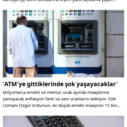
Asgari ücret artışının enflasyonun nedeni olmadığını belirten
Alemdar, MÜSİAD ve IMF'nin açıklamalarını eleştirdi.
'ATM'ye gittiklerinde şok yaşayacaklar'
Milyonlarca emekli ve memur, ocak ayında maaşlarına
yansıyacak enflasyon farkı ve zam oranlarını bekliyor. SGK
Uzmanı Özgür Erdursun, en düşük emekli maaşının 15 bin
TL’ye çıkabileceğini öngörürken, milyonlarca emeklinin
bankamatiklerde hayal kırıklığı yaşayabileceğini belirtti.