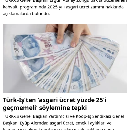
TÜRK-İŞ Genel Başkanı Ergün Atalay Zonguldak'ta düzenlenen
kahvaltı programında 2025 yılı asgari ücret zammı hakkında
açıklamalarda bulundu.
Türk-İş'ten 'asgari ücret yüzde 25'i
geçmemeli' söylemine tepki
TÜRK-İŞ Genel Başkan Yardımcısı ve Koop-İş Sendikası Genel
Başkanı Eyüp Alemdar, asgari ücret, emekli aylıkları ve
kamuya işçi alımı konularına ilişkin yazılı açıklama yaptı.