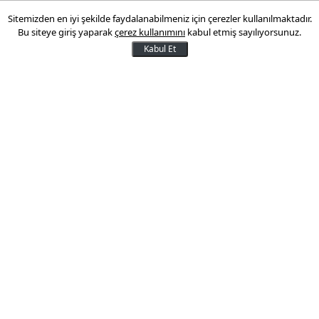
Sitemizden en iyi şekilde faydalanabilmeniz için çerezler kullanılmaktadır.
Bankadan paranızı geri
Bu siteye giriş yaparak
çerez kullanımını
kabul etmiş sayılıyorsunuz.
istemenin en kolay yolu
Kabul Et
Bankaların kart aidatı ve hesap kesim
ücretleriyle ilgili kesintileri, internet
üzerinden yapılan başvurularla geri
alınabiliyor.
13 Şubat 2013 13:42