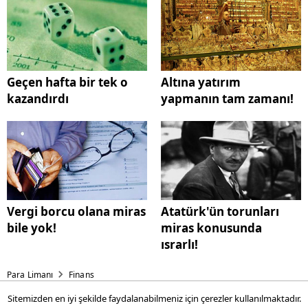
Geçen hafta bir tek o
Altına yatırım
kazandırdı
yapmanın tam zamanı!
Vergi borcu olana miras
Atatürk'ün torunları
bile yok!
miras konusunda
ısrarlı!
Para Limanı
Finans
Sitemizden en iyi şekilde faydalanabilmeniz için çerezler kullanılmaktadır.
Geçen hafta bir tek o