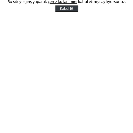
Bu siteye giriş yaparak
çerez kullanımını
kabul etmiş sayılıyorsunuz.
kazandırdı
Kabul Et
Altın da borsa da kaybettirdi...
02 Şubat 2013 15:31