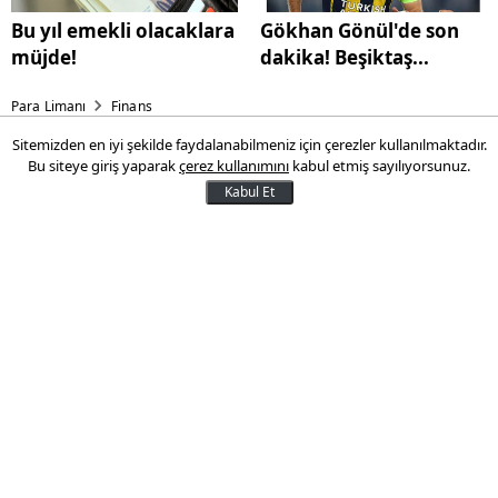
Bu yıl emekli olacaklara
Gökhan Gönül'de son
müjde!
dakika! Beşiktaş...
Para Limanı
Finans
Sitemizden en iyi şekilde faydalanabilmeniz için çerezler kullanılmaktadır.
Merkez faizi yarım puan daha
Bu siteye giriş yaparak
çerez kullanımını
kabul etmiş sayılıyorsunuz.
indirdi
Kabul Et
Merkez Bankası, faiz koridorunun üst
bandını yarım puanlık indirimle yüzde 9,50
seviyesine çekti. Faiz koridorunun alt
bandı ve politika faizi sabit kaldı.
24 Mayıs 2016 14:08