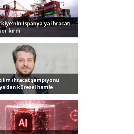
rkiye'nin İspanya'ya ihracatı
kor kırdı
zılım ihracat şampiyonu
iya’dan küresel hamle