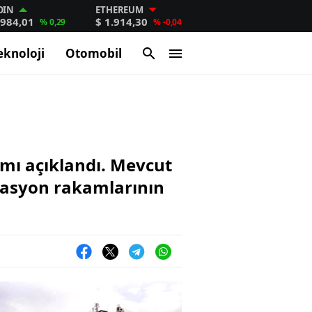
OIN
ETHEREUM
.984,01
$ 1.914,30
% 0,29
% -0,04
eknoloji
Otomobil
mmı açıklandı. Mevcut
flasyon rakamlarının