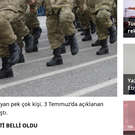
Tü
re
Ya
Et
ayan pek çok kişi, 3 Temmuz'da açıklanan
ştı.
Tİ BELLİ OLDU