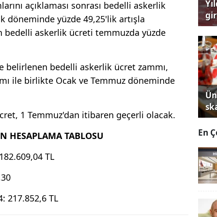
Yı
larını açıklaması sonrası bedelli askerlik
gi
k döneminde yüzde 49,25'lik artışla
çağ
n bedelli askerlik ücreti temmuzda yüzde
e belirlenen bedelli askerlik ücret zammı,
ı ile birlikte Ocak ve Temmuz döneminde
Ün
sk
cret, 1 Temmuz'dan itibaren geçerli olacak.
En Ç
ÇİN HESAPLAMA TABLOSU
 182.609,04 TL
,30
4: 217.852,6 TL