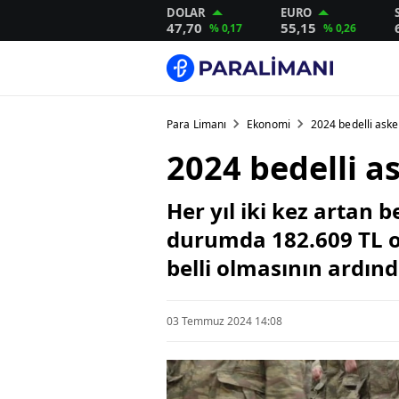
DOLAR
EURO
47,70
55,15
% 0,17
% 0,26
Para Limanı
Ekonomi
2024 bedelli asker
2024 bedelli as
Her yıl iki kez artan 
durumda 182.609 TL ol
belli olmasının ardınd
03 Temmuz 2024 14:08