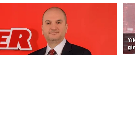
Yı
gi
çağ
Hü
lker Bisküvi, yurtdışına 7 yıl vadeli 550 milyon
ç etti. J.P.Morgan Securities plc, Merrill