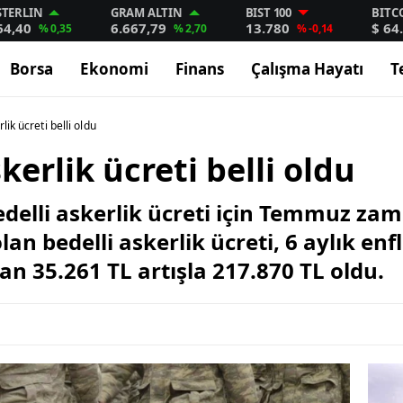
STERLIN
GRAM ALTIN
BIST 100
BITC
64,40
6.667,79
13.780
$ 64
% 0,35
% 2,70
% -0,14
Borsa
Ekonomi
Finans
Çalışma Hayatı
T
lik ücreti belli oldu
kerlik ücreti belli oldu
bedelli askerlik ücreti için Temmuz za
an bedelli askerlik ücreti, 6 aylık en
an 35.261 TL artışla 217.870 TL oldu.