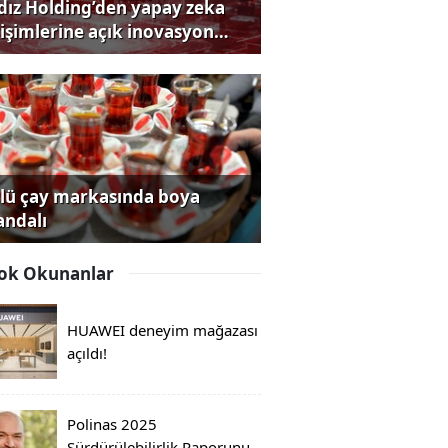
ldız Holding’den yapay zeka
rişimlerine açık inovasyon
rısı
lü çay markasında boya
andalı
ok Okunanlar
HUAWEI deneyim mağazası
açıldı!
Polinas 2025
Sürdürülebilirlik Raporunu