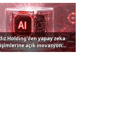
ldız Holding’den yapay zeka
rişimlerine açık inovasyon
rısı
rmüz Boğazı krizi büyüyor