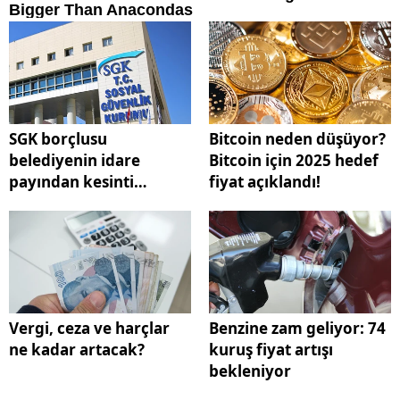
SGK borçlusu
Bitcoin neden düşüyor?
belediyenin idare
Bitcoin için 2025 hedef
payından kesinti
fiyat açıklandı!
yapılacak
Vergi, ceza ve harçlar
Benzine zam geliyor: 74
ne kadar artacak?
kuruş fiyat artışı
bekleniyor