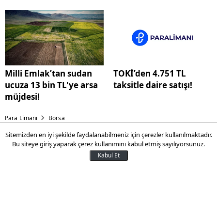
Milli Emlak’tan sudan
TOKİ’den 4.751 TL
ucuza 13 bin TL'ye arsa
taksitle daire satışı!
müjdesi!
Para Limanı
Borsa
Sitemizden en iyi şekilde faydalanabilmeniz için çerezler kullanılmaktadır.
Bu hafta halka arz var mı,
Bu siteye giriş yaparak
çerez kullanımını
kabul etmiş sayılıyorsunuz.
hangi şirketler? SPK
Kabul Et
tarafından onaylanan
şirketler…
SPK tarafından onaylanan şirketler… Bu