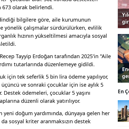
 673 olarak belirlendi.
Yı
indiği bilgilere göre, aile kurumunun
gi
 yönelik çalışmalar sürdürülürken, evlilik
çağ
rganlık hızının yükseltilmesi amacıyla sosyal
etildi.
cep Tayyip Erdoğan tarafından 2025'in "Aile
ardımı tutarlarında düzenlemeye gidildi.
Ene
ger
k için tek seferlik 5 bin lira ödeme yapılıyor,
a, üçüncü ve sonraki çocuklar için ise aylık 5
En Ç
r. Destek ödemeleri, çocuklar 5 yaşını
larına düzenli olarak yatırılıyor.
an yeni doğum yardımında, dünyaya gelen her
a da sosyal kriter aranmaksızın destek