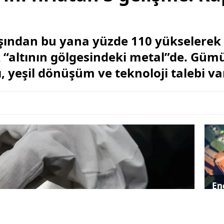
şından bu yana yüzde 110 yükselerek ta
k “altının gölgesindeki metal”de. Güm
ı, yeşil dönüşüm ve teknoloji talebi va
Ene
ger