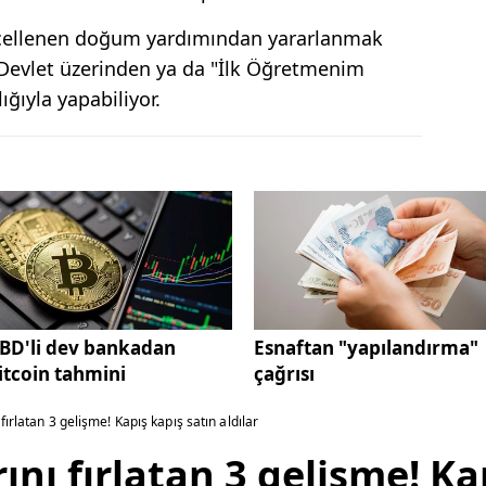
ncellenen doğum yardımından yararlanmak
e-Devlet üzerinden ya da "İlk Öğretmenim
ğıyla yapabiliyor.
BD'li dev bankadan
Esnaftan "yapılandırma"
itcoin tahmini
çağrısı
fırlatan 3 gelişme! Kapış kapış satın aldılar
ını fırlatan 3 gelişme! Ka