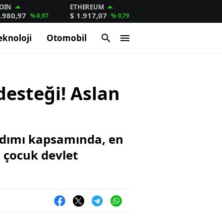
OIN
ETHEREUM
.980,97
$ 1.917,07
% 0,97
% 0,79
eknoloji
Otomobil
desteği! Aslan
rdımı kapsamında, en
a çocuk devlet