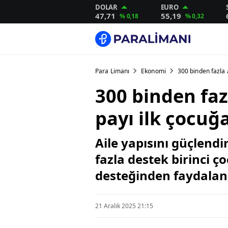
DOLAR
EURO
47,71
55,19
% 0,18
% 0,32
Para Limanı
Ekonomi
300 binden fazla 
300 binden faz
payı ilk çocuğa
Aile yapısını güçlen
fazla destek birinci ç
desteğinden faydalan
21 Aralık 2025 21:15