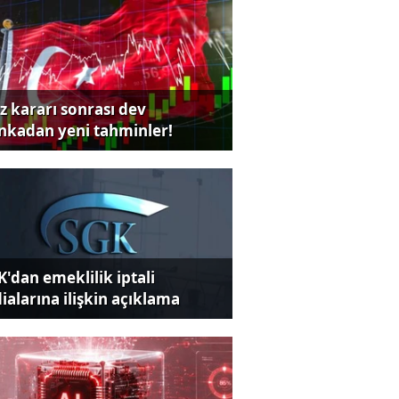
iz kararı sonrası dev
nkadan yeni tahminler!
K'dan emeklilik iptali
dialarına ilişkin açıklama