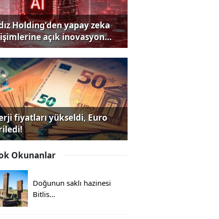
ldız Holding’den yapay zeka
rişimlerine açık inovasyon
rısı
rji fiyatları yükseldi, Euro
iledi!
ok Okunanlar
Doğunun saklı hazinesi
Bitlis...