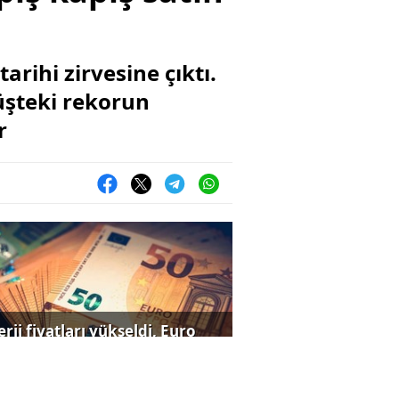
rihi zirvesine çıktı.
üşteki rekorun
r
rji fiyatları yükseldi, Euro
iledi!