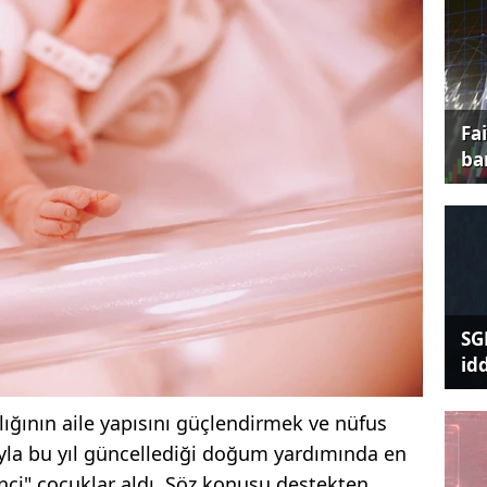
Fa
ba
SG
id
lığının aile yapısını güçlendirmek ve nüfus
yla bu yıl güncellediği doğum yardımında en
inci" çocuklar aldı. Söz konusu destekten