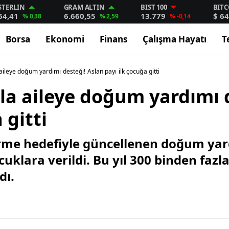
STERLIN
GRAM ALTIN
BIST 100
BITC
64,41
6.660,55
13.779
$ 64
% 0,38
% 2,59
% -0,14
Borsa
Ekonomi
Finans
Çalışma Hayatı
T
aileye doğum yardımı desteği! Aslan payı ilk çocuğa gitti
la aileye doğum yardımı 
 gitti
dirme hedefiyle güncellenen doğum ya
ocuklara verildi. Bu yıl 300 binden fazl
dı.