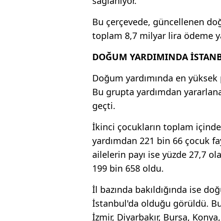
sağlanıyor.
Bu çerçevede, güncellenen do
toplam 8,7 milyar lira ödeme ya
DOĞUM YARDIMINDA İSTANB
Doğum yardımında en yüksek pay
Bu grupta yardımdan yararlanan
geçti.
İkinci çocukların toplam içind
yardımdan 221 bin 66 çocuk fa
ailelerin payı ise yüzde 27,7 ol
199 bin 658 oldu.
İl bazında bakıldığında ise do
İstanbul'da olduğu görüldü. Bu
İzmir, Diyarbakır, Bursa, Konya,