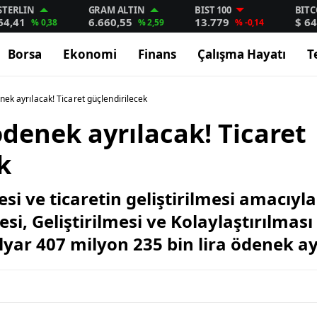
STERLIN
GRAM ALTIN
BIST 100
BITC
64,41
6.660,55
13.779
$ 64
% 0,38
% 2,59
% -0,14
Borsa
Ekonomi
Finans
Çalışma Hayatı
T
nek ayrılacak! Ticaret güçlendirilecek
ödenek ayrılacak! Ticaret
k
si ve ticaretin geliştirilmesi amacıyl
i, Geliştirilmesi ve Kolaylaştırılması
lyar 407 milyon 235 bin lira ödenek ay