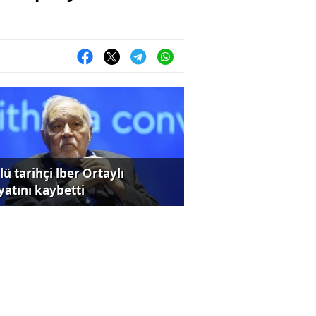
ü tarihçi lber Ortaylı
yatını kaybetti
rji fiyatları yükseldi, Euro