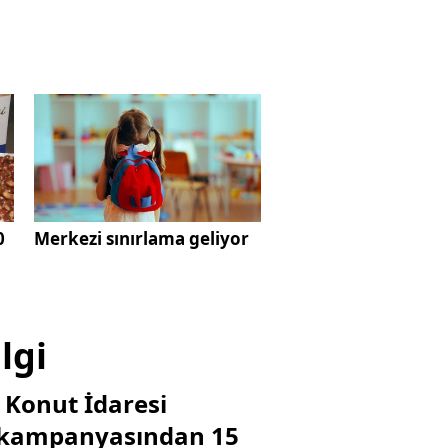
0
Merkezi sınırlama geliyor
lgi
u Konut İdaresi
im kampanyasından 15