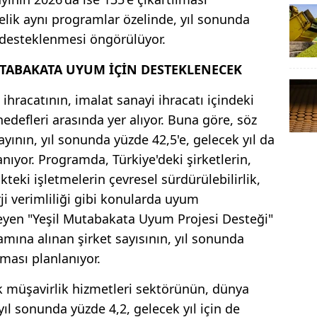
elik aynı programlar özelinde, yıl sonunda
 desteklenmesi öngörülüyor.
MUTABAKATA UYUM İÇİN DESTEKLENECEK
 ihracatının, imalat sanayi ihracatı içindeki
edefleri arasında yer alıyor. Buna göre, söz
yının, yıl sonunda yüzde 42,5'e, gelecek yıl da
nıyor. Programda, Türkiye'deki şirketlerin,
kteki işletmelerin çevresel sürdürülebilirlik,
i verimliliği gibi konularda uyum
leyen "Yeşil Mutabakata Uyum Projesi Desteği"
mına alınan şirket sayısının, yıl sonunda
lması planlanıyor.
ik müşavirlik hizmetleri sektörünün, dünya
yıl sonunda yüzde 4,2, gelecek yıl için de