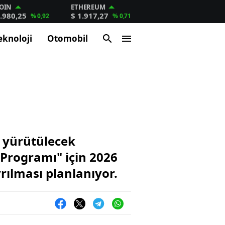
OIN
ETHEREUM
.980,25
$ 1.917,27
% 0,92
% 0,71
eknoloji
Otomobil
a yürütülecek
 Programı" için 2026
rılması planlanıyor.