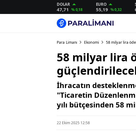
DOLAR
EURO
47,71
55,19
% 0,18
% 0,32
Para Limanı
Ekonomi
58 milyar lira öde
58 milyar lira 
güçlendirilece
İhracatın desteklenme
"Ticaretin Düzenlenmes
yılı bütçesinden 58 mi
22 Ekim 2025 12:58