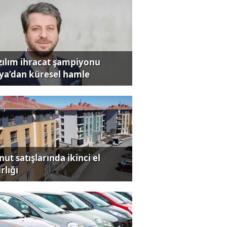
zılım ihracat şampiyonu
iya’dan küresel hamle
ut satışlarında ikinci el
rlığı