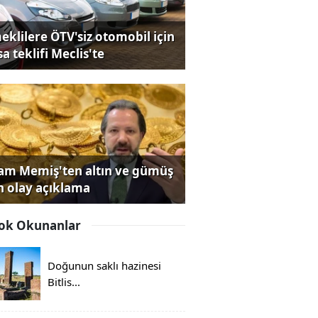
eklilere ÖTV'siz otomobil için
a teklifi Meclis'te
lam Memiş'ten altın ve gümüş
in olay açıklama
ok Okunanlar
Doğunun saklı hazinesi
Bitlis...