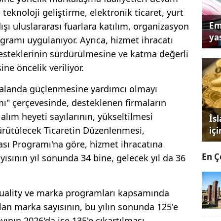
eknoloji geliştirme, elektronik ticaret, yurt
Em
 dışı uluslararası fuarlara katılım, organizasyon
yas
gramı uygulanıyor. Ayrıca, hizmet ihracatı
esteklerinin sürdürülmesine ve katma değerli
ine öncelik veriliyor.
ı alanda güçlenmesine yardımcı olmayı
ı" çerçevesinde, desteklenen firmaların
 alım heyeti sayılarının, yükseltilmesi
İs
ürütülecek Ticaretin Düzenlenmesi,
iç
ması Programı'na göre, hizmet ihracatına
En Ç
ısının yıl sonunda 34 bine, gelecek yıl da 36
quality ve marka programları kapsamında
lan marka sayısının, bu yılın sonunda 125'e
yının 2026'da ise 135'e çıkartılması