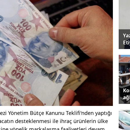
Ya
Et
Kon
ağı
ezi Yönetim Bütçe Kanunu Teklifi'nden yaptığı
acatın desteklenmesi ile ihraç ürünlerin ülke
esine yönelik markalaşma faaliyetleri devam