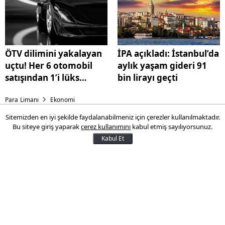
ÖTV dilimini yakalayan
İPA açıkladı: İstanbul’da
uçtu! Her 6 otomobil
aylık yaşam gideri 91
satışından 1’i lüks
bin lirayı geçti
segment
Para Limanı
Ekonomi
Sitemizden en iyi şekilde faydalanabilmeniz için çerezler kullanılmaktadır.
Bayramda tüketimin üç kat
Bu siteye giriş yaparak
çerez kullanımını
kabul etmiş sayılıyorsunuz.
artması bekleniyor: Baklava
Kabul Et
fiyatları ne kadar oldu?
Kurban Bayramı’na sayılı günler kala
baklava üreticileri tam kapasiteye geçti.
Baklava ve Tatlı Üreticileri Derneği
(BAKTAD) Başkanı Mehmet Yıldırım,