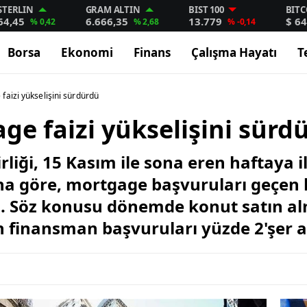
STERLIN
GRAM ALTIN
BIST 100
BITC
64,45
6.666,35
13.779
$ 64
% 0,42
% 2,68
% -0,14
Borsa
Ekonomi
Finans
Çalışma Hayatı
T
aizi yükselişini sürdürdü
e faizi yükselişini sürd
liği, 15 Kasım ile sona eren haftaya 
Buna göre, mortgage başvuruları geçen
tı. Söz konusu dönemde konut satın a
 finansman başvuruları yüzde 2'şer ar