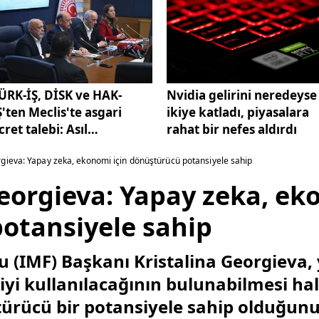
ÜRK-İŞ, DİSK ve HAK-
Nvidia gelirini neredeyse
Ş'ten Meclis'te asgari
ikiye katladı, piyasalara
cret talebi: Asıl
rahat bir nefes aldırdı
eselemiz kaç lira olacağı
gieva: Yapay zeka, ekonomi için dönüştürücü potansiyele sahip
eğil...
eorgieva: Yapay zeka, ek
otansiyele sahip
u (IMF) Başkanı Kristalina Georgieva,
l iyi kullanılacağının bulunabilmesi h
ürücü bir potansiyele sahip olduğunu 