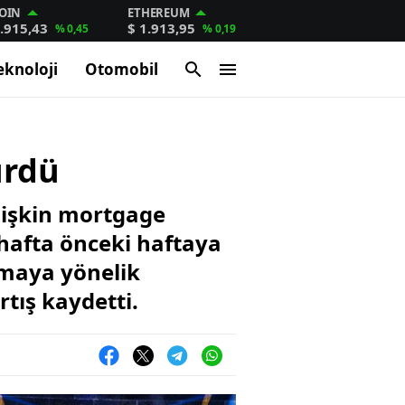
OIN
ETHEREUM
.915,43
$ 1.913,95
% 0,45
% 0,19
eknoloji
Otomobil
ürdü
ilişkin mortgage
 hafta önceki haftaya
lmaya yönelik
tış kaydetti.