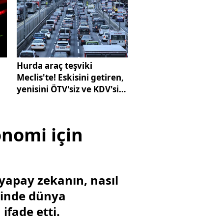
Hurda araç teşviki
Meclis'te! Eskisini getiren,
yenisini ÖTV'siz ve KDV'siz
alacak
onomi için
 yapay zekanın, nasıl
alinde dünya
ifade etti.