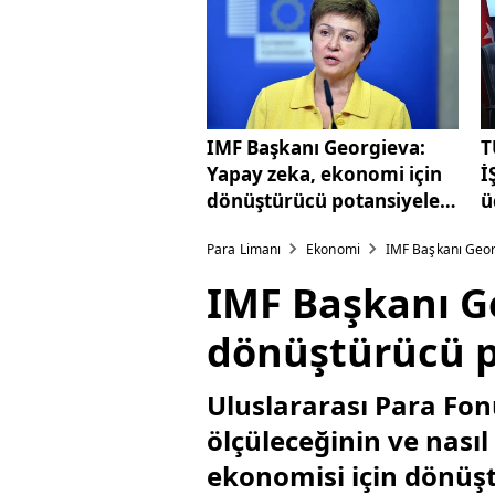
IMF Başkanı Georgieva:
T
Yapay zeka, ekonomi için
İ
dönüştürücü potansiyele
ü
sahip
m
Para Limanı
Ekonomi
IMF Başkanı Geor
d
IMF Başkanı G
dönüştürücü p
Uluslararası Para Fon
ölçüleceğinin ve nası
ekonomisi için dönüşt