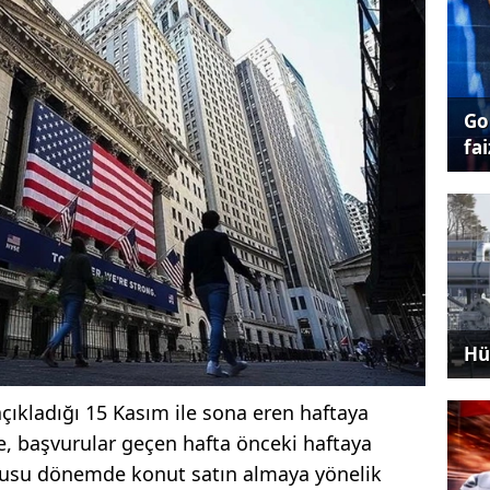
Go
fai
Hü
açıkladığı 15 Kasım ile sona eren haftaya
re, başvurular geçen hafta önceki haftaya
konusu dönemde konut satın almaya yönelik