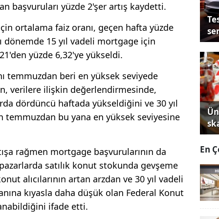
n başvuruları yüzde 2'şer artış kaydetti.
Tes
için ortalama faiz oranı, geçen hafta yüzde
se
nı dönemde 15 yıl vadeli mortgage için
21'den yüzde 6,32'ye yükseldi.
ranı temmuzdan beri en yüksek seviyede
, verilere ilişkin değerlendirmesinde,
arda dördüncü haftada yükseldiğini ve 30 yıl
Ün
nın temmuzdan bu yana en yüksek seviyesine
sk
En Ç
rtışa rağmen mortgage başvurularının da
ı pazarlarda satılık konut stokunda gevşeme
nut alıcılarının artan arzdan ve 30 yıl vadeli
ranına kıyasla daha düşük olan Federal Konut
nabildiğini ifade etti.