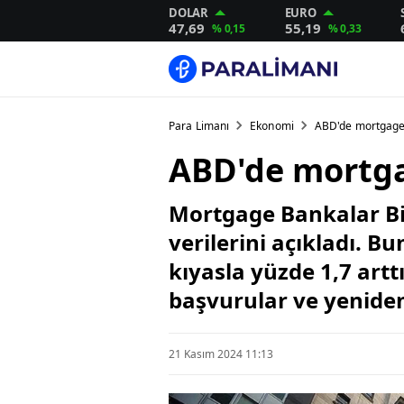
DOLAR
EURO
47,69
55,19
% 0,15
% 0,33
Para Limanı
Ekonomi
ABD'de mortgage f
ABD'de mortgag
Mortgage Bankalar Bir
verilerini açıkladı. 
kıyasla yüzde 1,7 art
başvurular ve yeniden
21 Kasım 2024 11:13