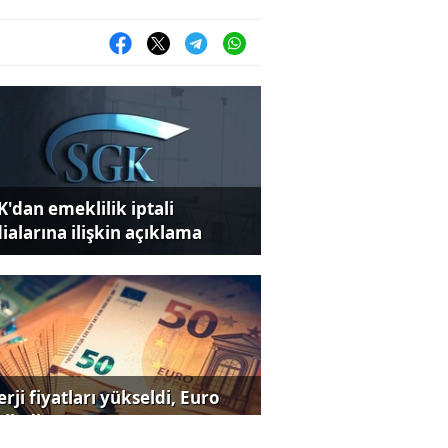
K'dan emeklilik iptali
dialarına ilişkin açıklama
rji fiyatları yükseldi, Euro
iledi!