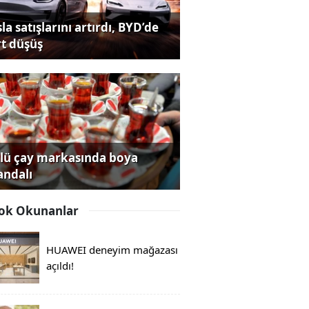
la satışlarını artırdı, BYD’de
rt düşüş
lü çay markasında boya
andalı
ok Okunanlar
HUAWEI deneyim mağazası
açıldı!