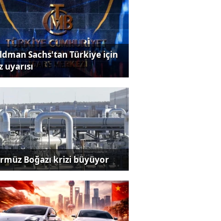
ldman Sachs'tan Türkiye için
z uyarısı
rmüz Boğazı krizi büyüyor