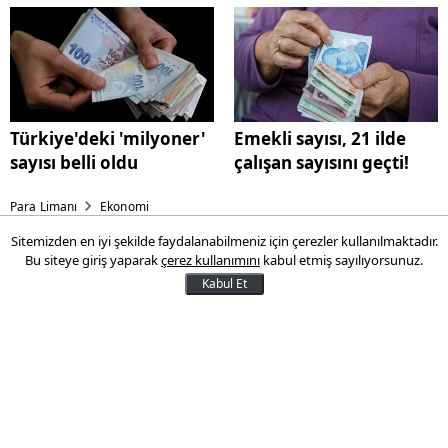
güncelledi
Türkiye'deki 'milyoner'
Emekli sayısı, 21 ilde
sayısı belli oldu
çalışan sayısını geçti!
Para Limanı
Ekonomi
Sitemizden en iyi şekilde faydalanabilmeniz için çerezler kullanılmaktadır.
Altın son 5 yılda ne kadar
Bu siteye giriş yaparak
çerez kullanımını
kabul etmiş sayılıyorsunuz.
kazandırdı? Goldman Sachs
Kabul Et
2026 için yaptığı tahmini
güncelledi
Goldman Sachs, altının 2026 sonunda 4.900
dolara ulaşacağını öngörerek mevcut