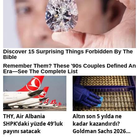
THY, Air Albania
Altın son 5 yılda ne
SHPK’daki yüzde 49’luk
kadar kazandırdı?
payını satacak
Goldman Sachs 2026
için yaptığı tahmini