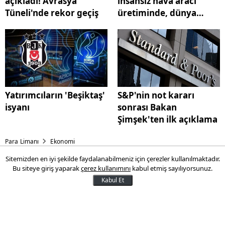
açıkladı! Avrasya
insansız hava aracı
Tüneli'nde rekor geçiş
üretiminde, dünya
lideriyiz
Yatırımcıların 'Beşiktaş'
S&P'nin not kararı
isyanı
sonrası Bakan
Şimşek'ten ilk açıklama
Para Limanı
Ekonomi
Sitemizden en iyi şekilde faydalanabilmeniz için çerezler kullanılmaktadır.
Bakan Uraloğlu açıkladı!
Bu siteye giriş yaparak
çerez kullanımını
kabul etmiş sayılıyorsunuz.
Avrasya Tüneli'nde rekor geçiş
Kabul Et
Ulaştırma ve Altyapı Bakanı Abdulkadir
Uraloğlu, Avrasya Tüneli’nden 30 Nisan