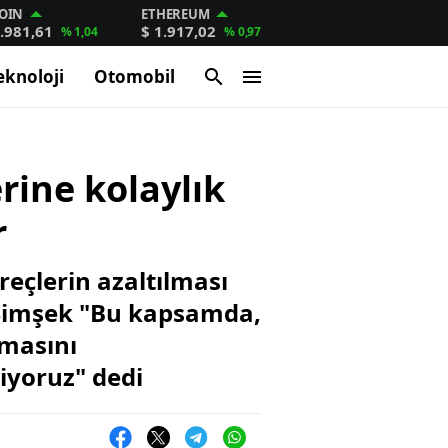
OIN
ETHEREUM
.981,61
$ 1.917,02
% 1,04
% 0,97
eknoloji
Otomobil
rine kolaylık
r
eçlerin azaltılması
. Şimşek "Bu kapsamda,
amasını
tiyoruz" dedi