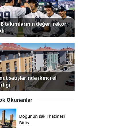
B takımlarının değeri rekor
dı
ut satışlarında ikinci el
rlığı
ok Okunanlar
Doğunun saklı hazinesi
Bitlis...