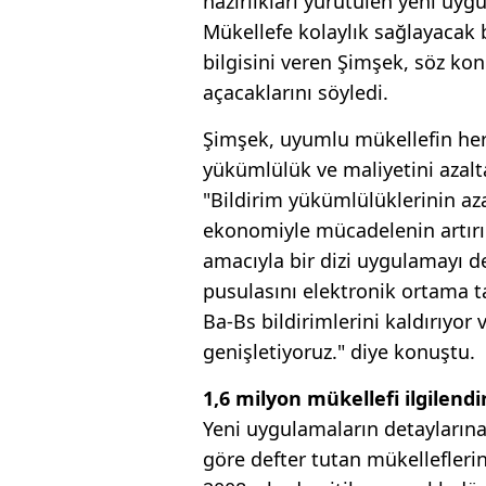
hazırlıkları yürütülen yeni uy
Mükellefe kolaylık sağlayacak bi
bilgisini veren Şimşek, söz kon
açacaklarını söyledi.
Şimşek, uyumlu mükellefin her
yükümlülük ve maliyetini azalta
"Bildirim yükümlülüklerinin aza
ekonomiyle mücadelenin artırıl
amacıyla bir dizi uygulamayı d
pusulasını elektronik ortama ta
Ba-Bs bildirimlerini kaldırıyor
genişletiyoruz." diye konuştu.
1,6 milyon mükellefi ilgilendi
Yeni uygulamaların detaylarına 
göre defter tutan mükelleflerin