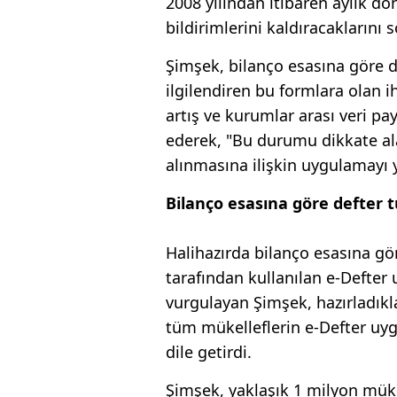
2008 yılından itibaren aylık d
bildirimlerini kaldıracaklarını s
Şimşek, bilanço esasına göre d
ilgilendiren bu formlara olan i
artış ve kurumlar arası veri pay
ederek, "Bu durumu dikkate al
alınmasına ilişkin uygulamayı 
Bilanço esasına göre defter 
Halihazırda bilanço esasına gö
tarafından kullanılan e-Defter
vurgulayan Şimşek, hazırladıkla
tüm mükelleflerin e-Defter u
dile getirdi.
Şimşek, yaklaşık 1 milyon müke