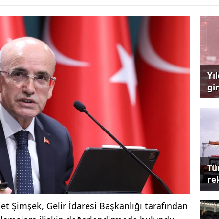
Yı
gi
çağ
Tü
re
t Şimşek, Gelir İdaresi Başkanlığı tarafından