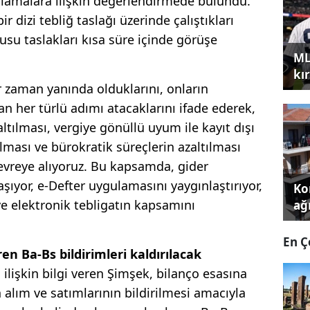
gulamalara ilişkin değerlendirmede bulundu.
r dizi tebliğ taslağı üzerinde çalıştıkları
usu taslakları kısa süre içinde görüşe
ML
kır
 zaman yanında olduklarını, onların
n her türlü adımı atacaklarını ifade ederek,
ltılması, vergiye gönüllü uyum ile kayıt dışı
ması ve bürokratik süreçlerin azaltılması
evreye alıyoruz. Bu kapsamda, gider
şıyor, e-Defter uygulamasını yaygınlaştırıyor,
Kon
 ve elektronik tebligatın kapsamını
ağı
En Ç
ren Ba-Bs bildirimleri kaldırılacak
ilişkin bilgi veren Şimşek, bilanço esasına
 alım ve satımlarının bildirilmesi amacıyla