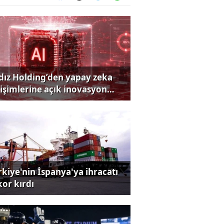
ldız Holding’den yapay zeka
rişimlerine açık inovasyon
rısı
rkiye'nin İspanya'ya ihracatı
kor kırdı