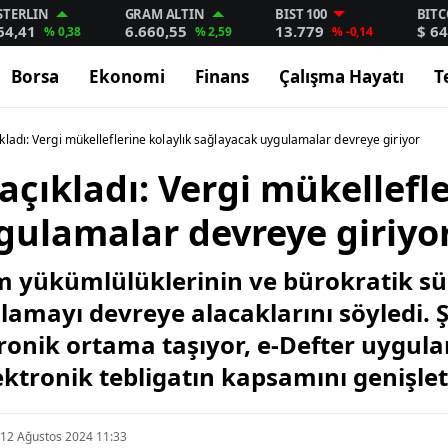
STERLIN
GRAM ALTIN
BIST 100
BITC
64,41
6.660,55
13.779
$ 64
% 0,38
% 2,59
% -0,14
Borsa
Ekonomi
Finans
Çalışma Hayatı
T
ladı: Vergi mükelleflerine kolaylık sağlayacak uygulamalar devreye giriyor
çıkladı: Vergi mükellefle
gulamalar devreye giriyo
m yükümlülüklerinin ve bürokratik sür
ulamayı devreye alacaklarını söyledi
tronik ortama taşıyor, e-Defter uygul
ektronik tebligatın kapsamını genişle
12 Ağustos 2024 11:33