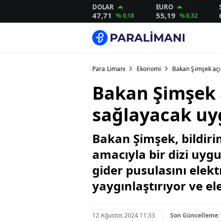
DOLAR
EURO
47,71
55,19
% 0,18
% 0,32
Para Limanı
Ekonomi
Bakan Şimşek açık
Bakan Şimşek a
sağlayacak uy
Bakan Şimşek, bildiri
amacıyla bir dizi uyg
gider pusulasını elek
yaygınlaştırıyor ve el
12 Ağustos 2024 11:33
Son Güncelleme: