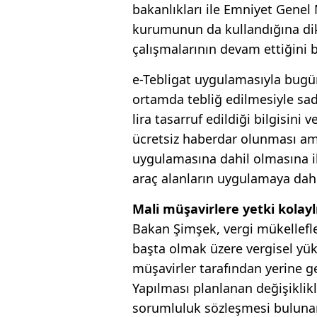
bakanlıkları ile Emniyet Gene
kurumunun da kullandığına dik
çalışmalarının devam ettiğini be
e-Tebligat uygulamasıyla bugü
ortamda tebliğ edilmesiyle sad
lira tasarruf edildiği bilgisini 
ücretsiz haberdar olunması ama
uygulamasına dahil olmasına il
araç alanların uygulamaya dahil
Mali müşavirlere yetki kolayl
Bakan Şimşek, vergi mükellefle
başta olmak üzere vergisel yük
müşavirler tarafından yerine get
Yapılması planlanan değişiklikl
sorumluluk sözleşmesi bulunan