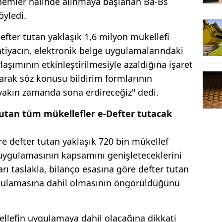
önemler halinde alınmaya başlanan Ba-Bs
öyledi.
efter tutan yaklaşık 1,6 milyon mükellefi
htiyacın, elektronik belge uygulamalarındaki
laşımının etkinleştirilmesiyle azaldığına işaret
arak söz konusu bildirim formlarının
yakın zamanda sona erdireceğiz" dedi.
tutan tüm mükellefler e-Defter tutacak
re defter tutan yaklaşık 720 bin mükellef
 uygulamasının kapsamını genişleteceklerini
rı taslakla, bilanço esasına göre defter tutan
ygulamasına dahil olmasının öngörüldüğünü
llefin uygulamaya dahil olacağına dikkati