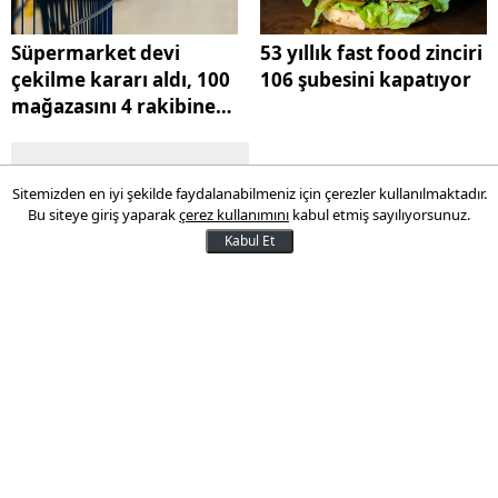
Süpermarket devi
53 yıllık fast food zinciri
çekilme kararı aldı, 100
106 şubesini kapatıyor
mağazasını 4 rakibine
satacak
Para Limanı
Ekonomi
Sitemizden en iyi şekilde faydalanabilmeniz için çerezler kullanılmaktadır.
Fed başkanlığı için öne çıkan
Bu siteye giriş yaparak
çerez kullanımını
kabul etmiş sayılıyorsunuz.
isim değişti!
Kabul Et
ABD Başkanı Donald Trump’ın, görev süresi
mayısta sona erecek Fed Başkanı Jay
Powell’ın yerine kimi aday göstereceği
merak edilirken, BlackRock yöneticisi Rick
Rieder bahis piyasalarında hızla yükseldi.
Rieder’in Polymarket’teki olasılığı yüzde
47’ye çıktı.