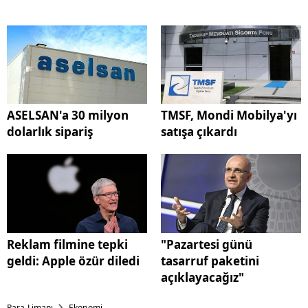
ASELSAN'a 30 milyon
TMSF, Mondi Mobilya'yı
dolarlık sipariş
satışa çıkardı
Reklam filmine tepki
"Pazartesi günü
geldi: Apple özür diledi
tasarruf paketini
açıklayacağız"
Para Limanı
Ekonomi