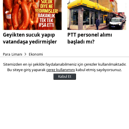
Geyikten sucuk yapıp
PTT personel alımı
vatandaşa yedirmişler
başladı mı?
Para Limanı
Ekonomi
Sitemizden en iyi şekilde faydalanabilmeniz için çerezler kullanılmaktadır.
İslam Memiş yastık altında
Bu siteye giriş yaparak
çerez kullanımını
kabul etmiş sayılıyorsunuz.
parası olanı uyardı
Kabul Et
Ekonomist İslam Memiş, yakında faizlerin
düşeceğini düşünüyor. Bu, parası bankada
olan bazı insanların farklı yerlere yatırım
yapmasına sebep olabilir.