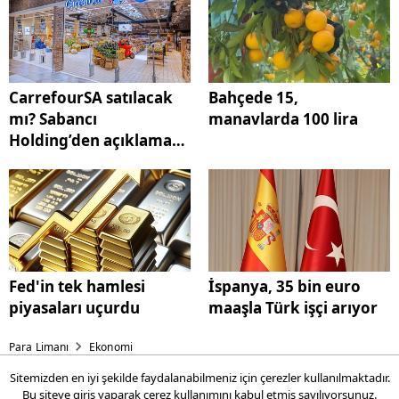
CarrefourSA satılacak
Bahçede 15,
mı? Sabancı
manavlarda 100 lira
Holding’den açıklama
geldi
Fed'in tek hamlesi
İspanya, 35 bin euro
piyasaları uçurdu
maaşla Türk işçi arıyor
Para Limanı
Ekonomi
Sitemizden en iyi şekilde faydalanabilmeniz için çerezler kullanılmaktadır.
12 saatlik otopark ücreti 550
Bu siteye giriş yaparak
çerez kullanımını
kabul etmiş sayılıyorsunuz.