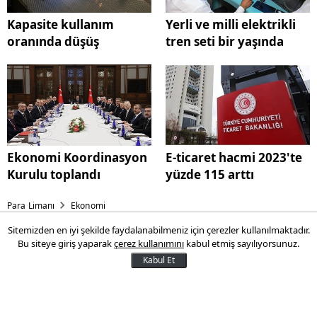
Kapasite kullanım
Yerli ve milli elektrikli
oranında düşüş
tren seti bir yaşında
Ekonomi Koordinasyon
E-ticaret hacmi 2023'te
Kurulu toplandı
yüzde 115 arttı
Para Limanı
Ekonomi
Sitemizden en iyi şekilde faydalanabilmeniz için çerezler kullanılmaktadır.
Kapasite kullanım oranında
Bu siteye giriş yaparak
çerez kullanımını
kabul etmiş sayılıyorsunuz.
düşüş
Kabul Et
Kapasite kullanım oranı, mayıs ayında bir
önceki aya göre 0,4 puan azalarak yüzde