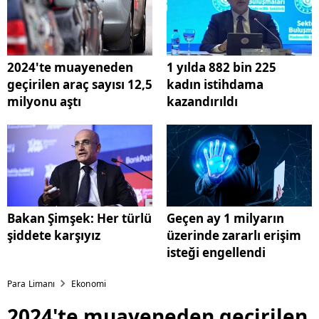
2024'te muayeneden
1 yılda 882 bin 225
geçirilen araç sayısı 12,5
kadın istihdama
milyonu aştı
kazandırıldı
Bakan Şimşek: Her türlü
Geçen ay 1 milyarın
şiddete karşıyız
üzerinde zararlı erişim
isteği engellendi
Para Limanı
Ekonomi
2024'te muayeneden geçirilen