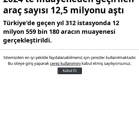
araç sayısı 12,5 milyonu aştı
Türkiye'de geçen yıl 312 istasyonda 12
milyon 559 bin 180 aracın muayenesi
gerçekleştirildi.
Sitemizden en iyi şekilde faydalanabilmeniz için çerezler kullanılmaktadır.
09 Şubat 2025 18:27
Bu siteye giriş yaparak
çerez kullanımını
kabul etmiş sayılıyorsunuz.
Kabul Et