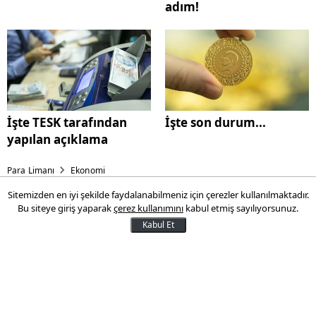
adım!
İşte TESK tarafından
İşte son durum...
yapılan açıklama
Para Limanı
Ekonomi
Sitemizden en iyi şekilde faydalanabilmeniz için çerezler kullanılmaktadır.
Altında yeni tarihi zirve
Bu siteye giriş yaparak
çerez kullanımını
kabul etmiş sayılıyorsunuz.
Kabul Et
Altının gramı, güne yükselişle
başlamasının ardından 2 bin 493 lira
seviyesinde işlem görüyor.
12 Nisan 2024 20:50