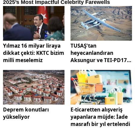
Yılmaz 16 milyar liraya
TUSAŞ'tan
dikkat çekti: KKTC bizim
heyecanlandıran
milli meselemiz
Aksungur ve TEI-PD170
açıklaması
Deprem konutları
E-ticaretten alışveriş
yükseliyor
yapanlara müjde: İade
masrafı bir yıl ertelendi