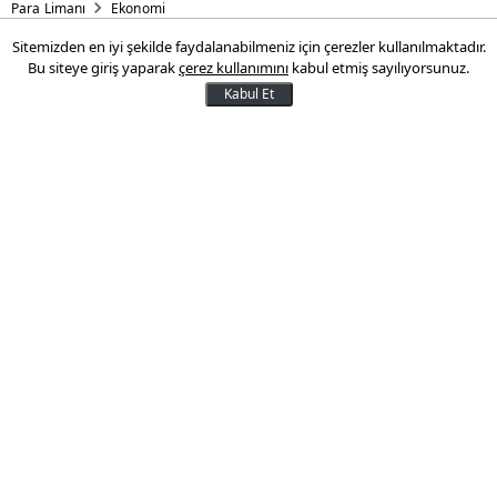
Para Limanı
Ekonomi
Sitemizden en iyi şekilde faydalanabilmeniz için çerezler kullanılmaktadır.
Yılmaz 16 milyar liraya dikkat
Bu siteye giriş yaparak
çerez kullanımını
kabul etmiş sayılıyorsunuz.
çekti: KKTC bizim milli
Kabul Et
meselemiz
Cumhurbaşkanı Yardımcısı Cevdet Yılmaz,
Türkiye-KKTC İktisadi ve Mali İşbirliği
Anlaşması'na ilişkin açıklama yaptı.
11 Ağustos 2024 14:47
Son Güncelleme:
11 Ağustos 2024 14:47