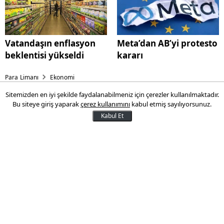
Vatandaşın enflasyon
Meta’dan AB’yi protesto
beklentisi yükseldi
kararı
Para Limanı
Ekonomi
Sitemizden en iyi şekilde faydalanabilmeniz için çerezler kullanılmaktadır.
Fed üyesi tahminini paylaştı:
Bu siteye giriş yaparak
çerez kullanımını
kabul etmiş sayılıyorsunuz.
İndirim kaç puan olacak?
Kabul Et
San Francisco Fed Başkanı Mary Daly, faiz
oranlarını düşürmek için "zamanın
geldiğini" ve muhtemelen borçlanma
maliyetlerinde çeyrek puanlık bir indirimle
başlanacağını söyledi.
27 Ağustos 2024 11:47