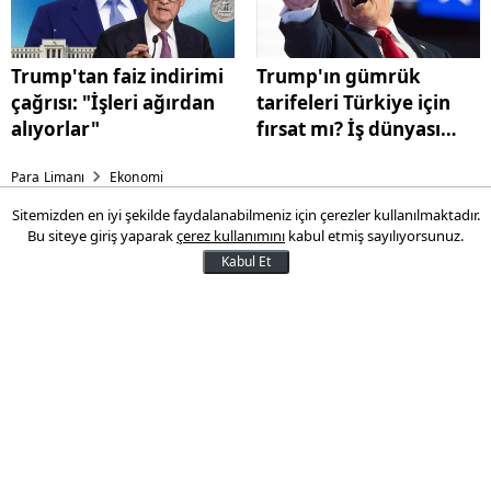
Trump'tan faiz indirimi
Trump'ın gümrük
çağrısı: "İşleri ağırdan
tarifeleri Türkiye için
alıyorlar"
fırsat mı? İş dünyası
değerlendirdi
Para Limanı
Ekonomi
Sitemizden en iyi şekilde faydalanabilmeniz için çerezler kullanılmaktadır.
Trump'ın tarifeleri Borsa
Bu siteye giriş yaparak
çerez kullanımını
kabul etmiş sayılıyorsunuz.
İstanbul ve altını da vurdu!
Kabul Et
Gram altın son 3 haftanın
dibinde!
ABD Başkanı Donald Trump'ın yürürlüğe
aldığı yeni gümrük tarifeleri, küresel
piyasalarla birlikte Borsa İstanbul'u da
etkiledi. BIST 100 endeksi haftanın ilk