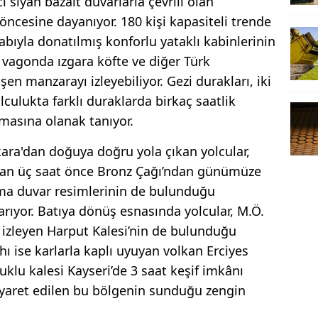
ci siyah bazalt duvarlarla çevrili olan
l öncesine dayanıyor. 180 kişi kapasiteli trende
abıyla donatılmış konforlu yataklı kabinlerinin
 vagonda ızgara köfte ve diğer Türk
işen manzarayı izleyebiliyor. Gezi durakları, iki
lculukta farklı duraklarda birkaç saatlik
lmasına olanak tanıyor.
ra'dan doğuya doğru yola çıkan yolcular,
an üç saat önce Bronz Çağı’ndan günümüze
lma duvar resimlerinin de bulunduğu
arıyor. Batıya dönüş esnasında yolcular, M.Ö.
i izleyen Harput Kalesi’nin de bulunduğu
hı ise karlarla kaplı uyuyan volkan Erciyes
uklu kalesi Kayseri’de 3 saat keşif imkânı
iyaret edilen bu bölgenin sunduğu zengin