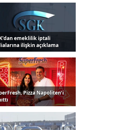
K'dan emeklilik iptali
dialarına ilişkin açıklama
perFresh, Pizza Napoliten'i
ıttı