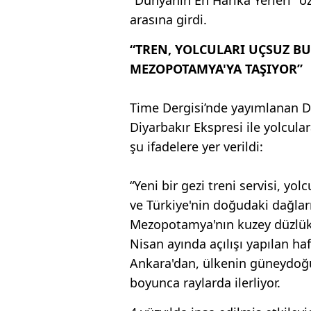
arasına girdi.
“TREN, YOLCULARI UÇSUZ B
MEZOPOTAMYA'YA TAŞIYOR”
Time Dergisi’nde yayımlanan Dün
Diyarbakır Ekspresi ile yolcul
şu ifadelere yer verildi:
“Yeni bir gezi treni servisi, yo
ve Türkiye'nin doğudaki dağlar
Mezopotamya'nın kuzey düzlükle
Nisan ayında açılışı yapılan ha
Ankara'dan, ülkenin güneydoğu
boyunca raylarda ilerliyor.