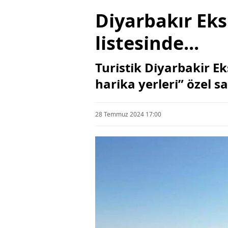
Di̇yarbakır Ekspr
li̇stesi̇nde...
Turi̇sti̇k Di̇yarbakir 
hari̇ka yerleri̇” özel s
28 Temmuz 2024 17:00