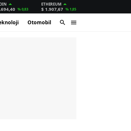
OIN
ETHEREUM
.694,40
$ 1.907,67
% 0,83
% 1,85
eknoloji
Otomobil