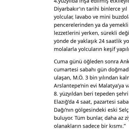
4.yüzyılda inşa edilmiş etkileyi
Diyarbakır'ın tarihi binlerce yı
yolcular, lavabo ve mini buzdol
pencerelerinden ya da yemekli
lezzetlerini yerken, sürekli değ
yönde de yaklaşık 24 saatlik yo
molalarla yolcuların keşif yapı
Cuma günü öğleden sonra Anka
cumartesi sabahı gün doğmad
ulaşan, M.Ö. 3 bin yılından ka
Arslantepe’nin evi Malatya’ya v
8. yüzyıldan beri tepeden şehr
Elazığ’da 4 saat, pazartesi saba
Dağı’nın gölgesindeki eski Selç
buluyor. Tüm bunlar, daha az z
olanakların sadece bir kısmı.”