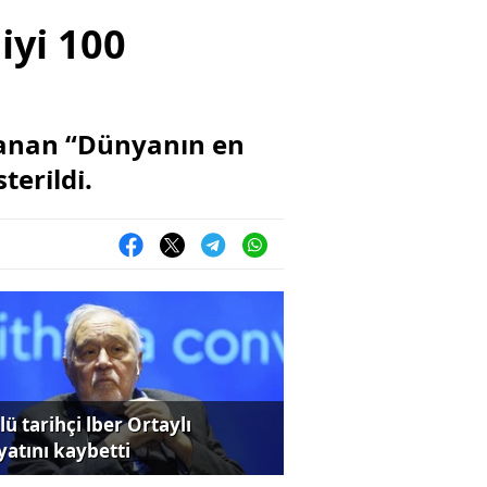
̇yi̇ 100
zırlanan “Dünyanın en
ri̇ldi̇.
ü tarihçi lber Ortaylı
yatını kaybetti