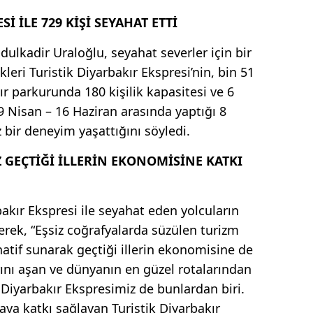
İ İLE 729 KİŞİ SEYAHAT ETTİ
ulkadir Uraloğlu, seyahat severler için bir
kleri Turistik Diyarbakır Ekspresi’nin, bin 51
r parkurunda 180 kişilik kapasitesi ve 6
19 Nisan – 16 Haziran arasında yaptığı 8
bir deneyim yaşattığını söyledi.
Z GEÇTİĞİ İLLERİN EKONOMİSİNE KATKI
akır Ekspresi ile seyahat eden yolcuların
rterek, “Eşsiz coğrafyalarda süzülen turizm
rnatif sunarak geçtiği illerin ekonomisine de
arını aşan ve dünyanın en güzel rotalarından
 Diyarbakır Ekspresimiz de bunlardan biri.
ya katkı sağlayan Turistik Diyarbakır