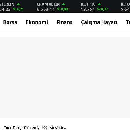
STERLIN
GRAM ALTIN
BIST 100
BITC
64,23
6.553,14
13.754
$ 64
% 0,21
% 0,88
% 0,37
Borsa
Ekonomi
Finans
Çalışma Hayatı
T
 Time Dergi̇si̇'ni̇n en i̇yi̇ 100 li̇stesi̇nde...