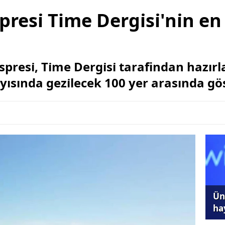
esi̇ Time Dergi̇si̇'ni̇n en i
Ekspresi̇, Ti̇me Dergi̇si̇ tarafindan ha
ayısında gezi̇lecek 100 yer arasında göste
Ünl
ha