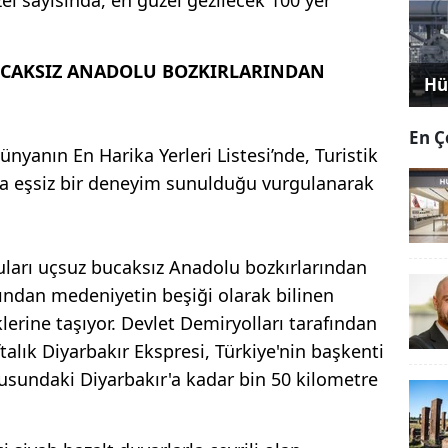
UCAKSIZ ANADOLU BOZKIRLARINDAN
Hü
En Ç
yanın En Harika Yerleri Listesi’nde, Turistik
ara eşsiz bir deneyim sunulduğu vurgulanarak
lcuları uçsuz bucaksız Anadolu bozkırlarından
ından medeniyetin beşiği olarak bilinen
rine taşıyor. Devlet Demiryolları tarafından
ftalık Diyarbakır Ekspresi, Türkiye'nin başkenti
sundaki Diyarbakır'a kadar bin 50 kilometre