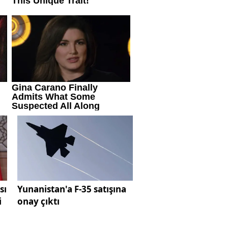
sı
Yunanistan'a F-35 satışına
i
onay çıktı