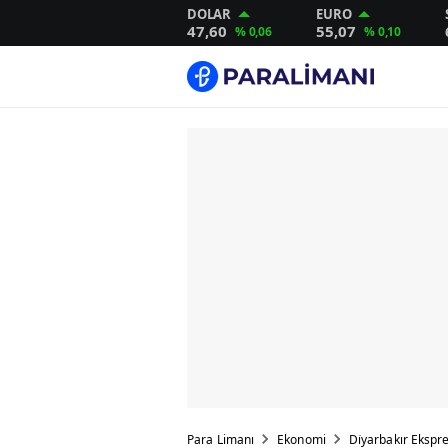
DOLAR
EURO
47,60
55,07
% 0,06
% 0,10
Para Limanı
Ekonomi
Di̇yarbakır Ekspresi̇