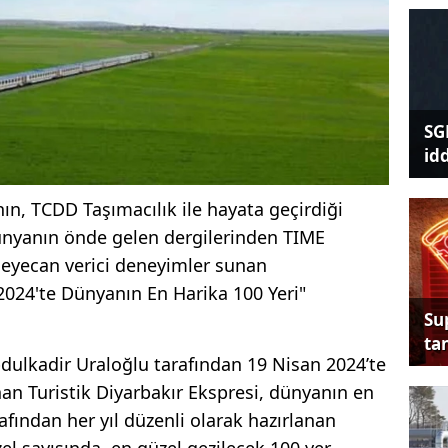
SG
id
ın, TCDD Taşımacılık ile hayata geçirdiği
dünyanın önde gelen dergilerinden TIME
e heyecan verici deneyimler sunan
2024'te Dünyanın En Harika 100 Yeri"
Su
tan
dulkadir Uraloğlu tarafından 19 Nisan 2024’te
nan Turistik Diyarbakır Ekspresi, dünyanın en
rafından her yıl düzenli olarak hazırlanan
el sayısında, en güzel gezilecek 100 yer