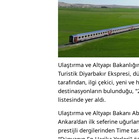
Ulaştırma ve Altyapı Bakanlığın
Turistik Diyarbakır Ekspresi, 
tarafından, ilgi çekici, yeni v
destinasyonların bulunduğu, "
listesinde yer aldı.
Ulaştırma ve Altyapı Bakanı Ab
Ankara’dan ilk seferine uğurla
prestijli dergilerinden Time ta
"Dünyanın En Harika Yerleri" öz