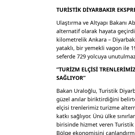
TURİSTİK DİYARBAKIR EKSPRES
Ulaştırma ve Altyapı Bakanı Abd
alternatif olarak hayata geçirdi
kilometrelik Ankara – Diyarbakı
yataklı, bir yemekli vagon ile 
seferde 729 yolcuya unutulmaz 
“TURİZM ELÇİSİ TRENLERİMİ
SAĞLIYOR”
Bakan Uraloğlu, Turistik Diyarb
güzel anılar biriktirdiğini beli
elçisi trenlerimiz turizme alte
katkı sağlıyor. Ünü ülke sınırl
birisinde hizmet veren Turistik
Bölge ekonomisini canlandırma