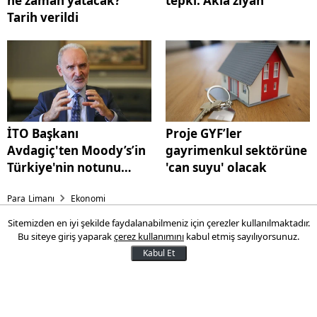
ne zaman yatacak?
tepki: Akla ziyan
Tarih verildi
İTO Başkanı
Proje GYF’ler
Avdagiç'ten Moody’s’in
gayrimenkul sektörüne
Türkiye'nin notunu
'can suyu' olacak
artırmasına ilişkin
Para Limanı
Ekonomi
değerlendirme
Sitemizden en iyi şekilde faydalanabilmeniz için çerezler kullanılmaktadır.
En düşük emekli maaşı için
Bu siteye giriş yaparak
çerez kullanımını
kabul etmiş sayılıyorsunuz.
son gelişme: Emekliye ek zam
Kabul Et
farkı ne zaman yatacak? Tarih
verildi