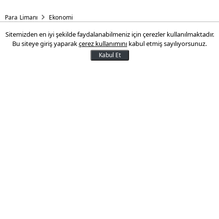
Para Limanı
Ekonomi
Sitemizden en iyi şekilde faydalanabilmeniz için çerezler kullanılmaktadır.
OSB'lerdeki kira artış oranı
Bu siteye giriş yaparak
çerez kullanımını
kabul etmiş sayılıyorsunuz.
belli oldu
Kabul Et
Organize Sanayi Bölgeleri'nde (OSB) yıllık
kira artışı ortalama yüzde 102 seviyesinde
oldu.
17 Nisan 2024 15:46
Son Güncelleme:
17 Nisan 2024 15:46