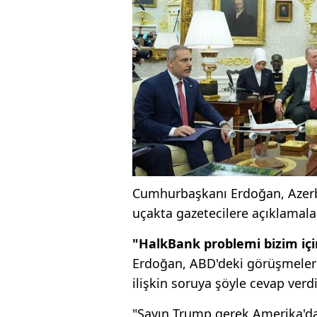
Cumhurbaşkanı Erdoğan, Azerba
uçakta gazetecilere açıklamalar
"HalkBank problemi bizim içi
Erdoğan, ABD'deki görüşmele
ilişkin soruya şöyle cevap verdi
"Sayın Trump gerek Amerika'da