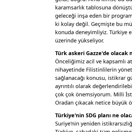
karamsarlık tablosuna dönüştü
geleceği inşa eden bir progra
ki kolay değil. Geçmişte bu müc
konuda deneyimliyiz. Türkiye e
üzerinde yükseliyor.
Türk askeri Gazze'de olacak 
Önceliğimiz acil ve kapsamlı a
nihayetinde Filistinlilerin yö
sağlanacağı konusu, istikrar g
ayrıntılı olarak değerlendirileb
çok çok önemsiyorum. Milli İst
Oradan çıkacak netice büyük ö
Türkiye'nin SDG planı ne ola
Suriye'nin yeniden istikrarsız
Türkiye, sahadaki tüm gelişmel