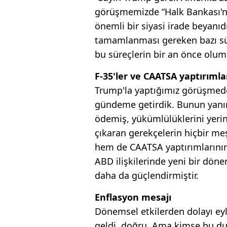
görüşmemizde “Halk Bankası'nın
önemli bir siyasi irade beyanıdı
tamamlanması gereken bazı sür
bu süreçlerin bir an önce olum
F-35'ler ve CAATSA yaptırımla
Trump'la yaptığımız görüşmede
gündeme getirdik. Bunun yanın
ödemiş, yükümlülüklerini yerin
çıkaran gerekçelerin hiçbir me
hem de CAATSA yaptırımlarının k
ABD ilişkilerinde yeni bir dön
daha da güçlendirmiştir.
Enflasyon mesajı
Dönemsel etkilerden dolayı eyl
geldi, doğru. Ama kimse bu du