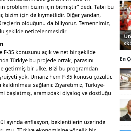
 problemi bizim için bitmiştir” dedi. Tabii bu
r, bizim için de kıymetlidir. Diğer yandan,
eçlerin olduğunu da biliyoruz. Temennimiz,
lu şekilde neticelenmesidir.
Ün
sk
rı
 F-35 konusunu açık ve net bir şekilde
En Ç
da Türkiye bu projede ortak, parasını
e getirmiş bir ülke. Bizi bu programdan
şruiyeti yok. Umarız hem F-35 konusu çözülür,
aldırılması sağlanır. Ziyaretimiz, Türkiye-
emi başlatmış, aramızdaki diyalog ve dostluğu
ül ayında enflasyon, beklentilerin üzerinde
rumu, Türkiye ekonomisine yönelik bir