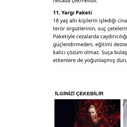
hesaba çekmelidir.
11. Yargı Paketi
18 yaş altı kişilerin işlediği ci
terör örgütlerinin, suç çeteleri
Paketiyle cezalarda caydırıcılığ
güçlendirmeden, eğitimi dest
kalıcı çözüm olmaz. Suça bulaş
etkenlere de yoğunlaşmış dur