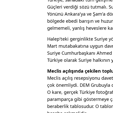
Güçleri verdiği sözü tutmalı. 
Yönünü Ankara'ya ve Şam'a döne
bölgede ebedi barışın ve huzu
gelmemeli, yanlış heveslere k
Halep'teki gerginlikte Suriye 
Mart mutabakatına uygun davra
Suriye Cumhurbaşkanı Ahmed Şa
Türkiye olarak Suriye halkını
Meclis açılışında çekilen topl
Meclis açılış resepsiyonu daveti
çok önemliydi. DEM Grubuyla da
O kare, gerçek Türkiye fotoğraf
paramparça gibi göstermeye çal
beraberlik tablosudur. O tablo