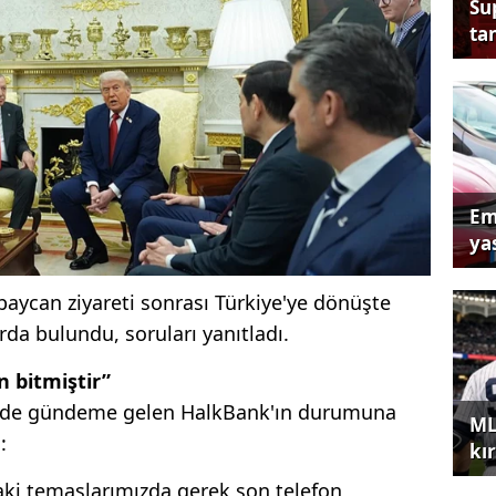
Su
tan
Em
yas
ycan ziyareti sonrası Türkiye'ye dönüşte
da bulundu, soruları yanıtladı.
n bitmiştir”
rde gündeme gelen HalkBank'ın durumuna
ML
:
kır
ki temaslarımızda gerek son telefon