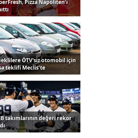
perFresh, Pizza Napoliten'i
ıttı
eklilere ÖTV'siz otomobil için
a teklifi Meclis'te
B takımlarının değeri rekor
dı