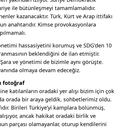
Suriye ile bütünleşmeyi tamamlamalıdır.
nler kazanacaktır. Türk, Kürt ve Arap ittifakı
run anahtarıdır. Kimse provokasyonlara
apılmamalı.
yönetimi hassasiyetini korumuş ve SDG'den 10
nmasının beklendiğini de ilan etmiştir.
ra ve yönetimi de bizimle aynı görüşte.
n yanında olmaya devam edeceğiz.
u fotoğraf
ne katılanların oradaki yer alışı bizim için çok
 orada bir araya geldik, sohbetlerimiz oldu.
ıdır. Birileri Türkiye’yi kamplara bölünmüş,
ışıyor, ancak hakikat oradaki birlik ve
nun parçası olamayanlar, oturup kendilerini