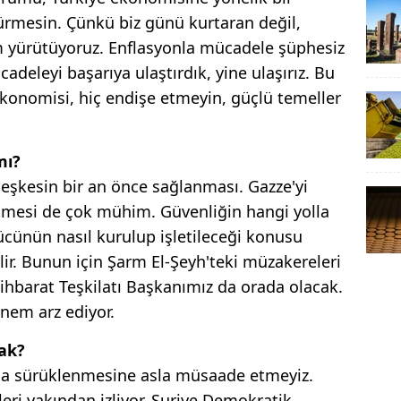
rmesin. Çünkü biz günü kurtaran değil,
m yürütüyoruz. Enflasyonla mücadele şüphesiz
adeleyi başarıya ulaştırdık, yine ulaşırız. Bu
konomisi, hiç endişe etmeyin, güçlü temeller
mı?
teşkesin bir an önce sağlanması. Gazze'yi
netmesi de çok mühim. Güvenliğin hangi yolla
ücünün nasıl kurulup işletileceği konusu
ilir. Bunun için Şarm El-Şeyh'teki müzakereleri
ihbarat Teşkilatı Başkanımız da orada olacak.
nem arz ediyor.
cak?
lığa sürüklenmesine asla müsaade etmeyiz.
eri yakından izliyor. Suriye Demokratik