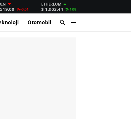
OIN
ETHEREUM
.519,00
$ 1.903,44
% -0,01
% 1,08
eknoloji
Otomobil