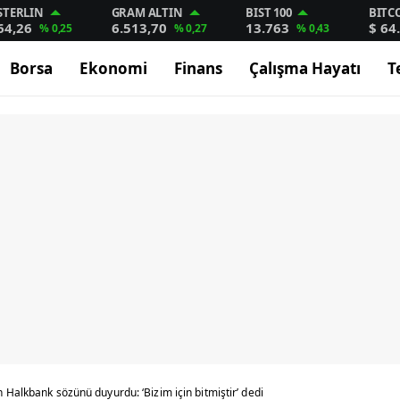
STERLIN
GRAM ALTIN
BIST 100
BITC
64,26
6.513,70
13.763
$ 64
% 0,25
% 0,27
% 0,43
Borsa
Ekonomi
Finans
Çalışma Hayatı
T
 Halkbank sözünü duyurdu: ‘Bizim için bitmiştir’ dedi