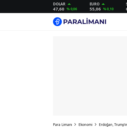
DOLAR
EURO
47,60
55,06
% 0,06
% 0,10
Para Limanı
Ekonomi
Erdoğan, Trump’ın