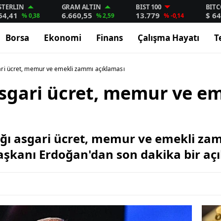
STERLIN
GRAM ALTIN
BIST 100
BITC
64,41
6.660,55
13.779
$ 64
% 0,38
% 2,59
% -0,14
Borsa
Ekonomi
Finans
Çalışma Hayatı
T
ri ücret, memur ve emekli zammı açıklaması
sgari ücret, memur ve e
ağı asgari ücret, memur ve emekli za
şkanı Erdoğan'dan son dakika bir açı