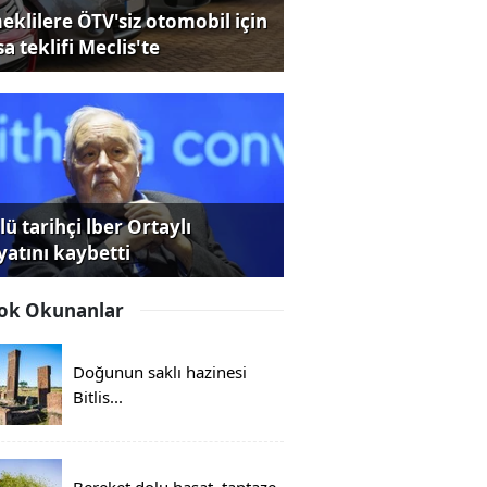
eklilere ÖTV'siz otomobil için
a teklifi Meclis'te
ü tarihçi lber Ortaylı
yatını kaybetti
ok Okunanlar
Doğunun saklı hazinesi
Bitlis...
Bereket dolu hasat, taptaze