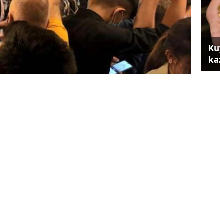
Ku
ka
çin de ücretsiz olarak taşıyan toplu taşıma
ık gelir desteği ödemesi arttı. Değişiklik
yürürlüğe girdi.
 veren özel denizyolu araçlarına verilecek aylık
Tes
58 TL’ye çıkarıldı.
se
ren toplu taşıma araçlarına verilen aylık
6 bin 210 TL’ye yükseltildi.
irlerde 4 bin 658 TL, büyükşehir olmayan
çıklandı.