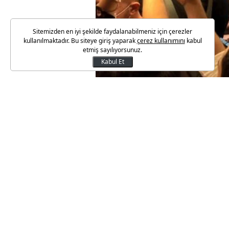
Sitemizden en iyi şekilde faydalanabilmeniz için çerezler
kullanılmaktadır. Bu siteye giriş yaparak
çerez kullanımını
kabul
etmiş sayılıyorsunuz.
Kabul Et
Yaşlı, şehit yakını ve gaziler i
araçları sahiplerine yapılan ayl
Resmi Gazete’de yayımlanarak 
Şehir için toplu taşıma hizmeti
miktarı 3 bin 375 TL’den 4 bin 6
Ankara ve İstanbul’da hizmet ve
destek miktarı 4 bin 500 TL’den 
Destek miktarı diğer büyükşeh
illerde ise 3 bin 726 TL olarak a