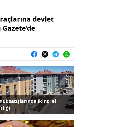
araçlarına devlet
i Gazete’de
ut satışlarında ikinci el
rlığı