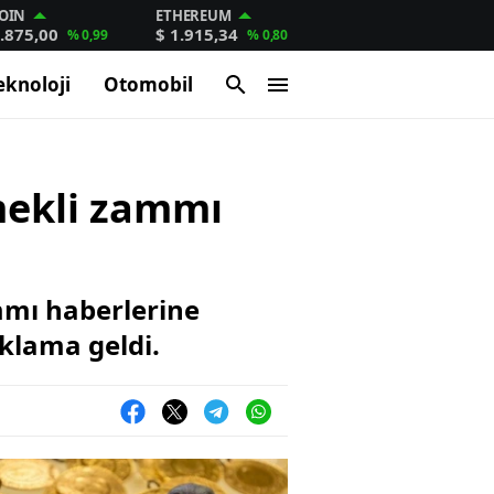
OIN
ETHEREUM
.875,00
$ 1.915,34
% 0,99
% 0,80
eknoloji
Otomobil
mekli zammı
mmı haberlerine
klama geldi.