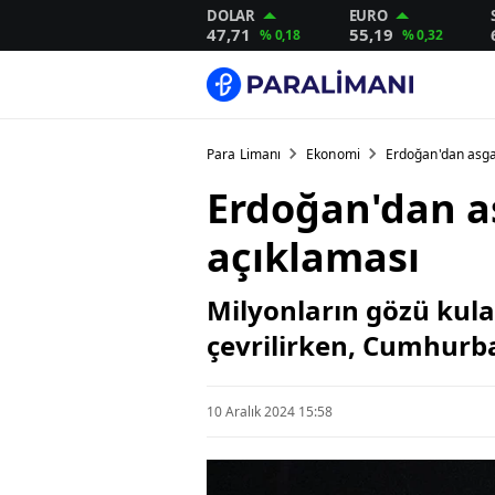
DOLAR
EURO
47,71
55,19
% 0,18
% 0,32
Para Limanı
Ekonomi
Erdoğan'dan asga
Erdoğan'dan a
açıklaması
Milyonların gözü kul
çevrilirken, Cumhurba
10 Aralık 2024 15:58