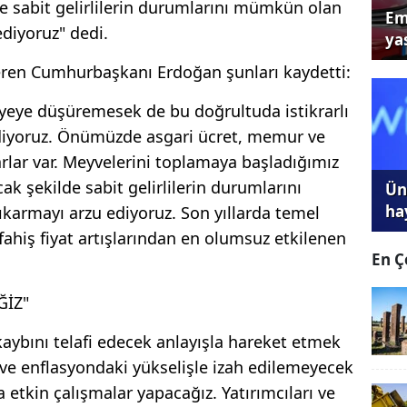
 sabit gelirlilerin durumlarını mümkün olan
Em
ediyoruz" dedi.
yas
ren Cumhurbaşkanı Erdoğan şunları kaydetti:
iyeye düşüremesek de bu doğrultuda istikrarlı
diyoruz. Önümüzde asgari ücret, memur ve
arlar var. Meyvelerini toplamaya başladığımız
 şekilde sabit gelirlilerin durumlarını
Ünl
ha
karmayı arzu ediyoruz. Son yıllarda temel
ahiş fiyat artışlarından en olumsuz etkilenen
En Ç
ĞİZ"
kaybını telafi edecek anlayışla hareket etmek
ve enflasyondaki yükselişle izah edilemeyecek
ha etkin çalışmalar yapacağız. Yatırımcıları ve