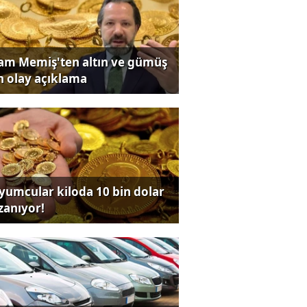
lam Memiş'ten altın ve gümüş
in olay açıklama
yumcular kiloda 10 bin dolar
zanıyor!