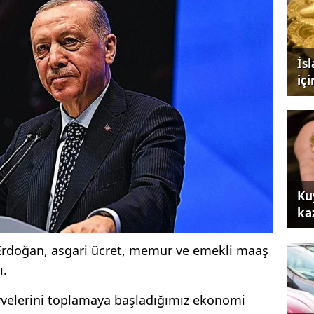
İs
iç
Ku
ka
rdoğan, asgari ücret, memur ve emekli maaş
ı.
elerini toplamaya başladığımız ekonomi