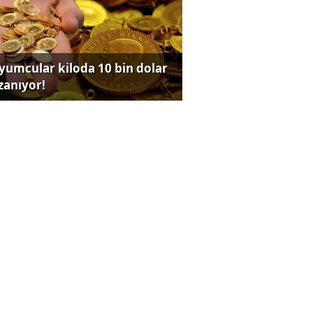
yumcular kiloda 10 bin dolar
zanıyor!
la satışlarını artırdı, BYD’de
rt düşüş