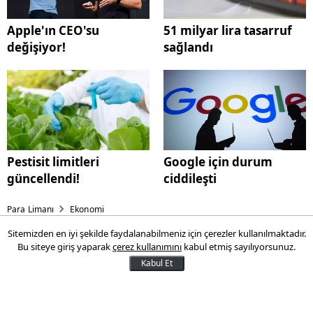
Apple'ın CEO'su
51 milyar lira tasarruf
değişiyor!
sağlandı
Pestisit limitleri
Google için durum
güncellendi!
ciddileşti
Para Limanı
Ekonomi
Sitemizden en iyi şekilde faydalanabilmeniz için çerezler kullanılmaktadır.
Son 20 yıldır uygulanıyor! 51
Bu siteye giriş yaparak
çerez kullanımını
kabul etmiş sayılıyorsunuz.
milyar lira tasarruf sağlandı
Kabul Et
Hazine ve Maliye Bakanlığının tebligatların