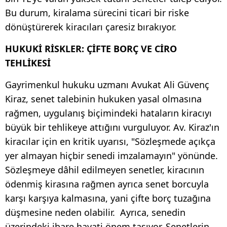
Bu durum, kiralama sürecini ticari bir riske
dönüştürerek kiracıları çaresiz bırakıyor.
​HUKUKİ RİSKLER: ÇİFTE BORÇ VE CİRO
TEHLİKESİ ​
Gayrimenkul hukuku uzmanı Avukat Ali Güvenç
Kiraz, senet talebinin hukuken yasal olmasına
rağmen, uygulanış biçimindeki hataların kiracıyı
büyük bir tehlikeye attığını vurguluyor. Av. Kiraz'ın
kiracılar için en kritik uyarısı, "Sözleşmede açıkça
yer almayan hiçbir senedi imzalamayın" yönünde.
Sözleşmeye dâhil edilmeyen senetler, kiracının
ödenmiş kirasına rağmen ayrıca senet borcuyla
karşı karşıya kalmasına, yani çifte borç tuzağına
düşmesine neden olabilir. ​ Ayrıca, senedin
üzerindeki ibare hayati önem taşıyor. Senetlerin